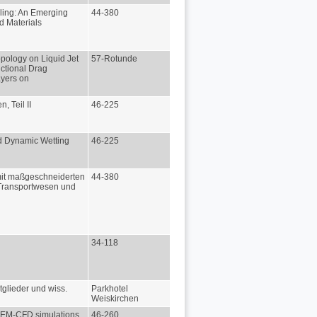
ling: An Emerging
44-380
d Materials
opology on Liquid Jet
57-Rotunde
ictional Drag
ayers on
, Teil II
46-225
nd Dynamic Wetting
46-225
 mit maßgeschneiderten
44-380
 Transportwesen und
34-118
itglieder und wiss.
Parkhotel
Weiskirchen
 DEM-CFD simulations
46-260