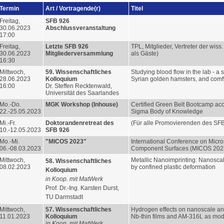
Termin
Art / Vortragende(r)
Titel
Freitag,
SFB 926
30.06.2023
Abschlussveranstaltung
17:00
Freitag,
Letzte S
FB 926
TPL, Mitglieder, Vertreter der wiss
30.06.2023
Mitgliederversammlung
als Gäste)
16:30
Mittwoch,
59. Wissenschaftliches
Studying blood flow in the lab - a s
28.06.2023
Kolloquium
Syrian golden hamsters, and com
16:00
Dr. Steffen Recktenwald,
Universität des Saarlandes
Mo.-Do.
MGK Workshop (Inhouse)
Certified Green Belt Bootcamp ac
22.-25.05.2023
Sigma Body of Knowledge
Mi.-Fr.
Doktorandenretreat des
(Für alle Promovierenden des SF
10.-12.05.2023
SFB 926
Mo.-Mi.
"MICOS 2023"
International Conference on Micr
06.-08.03.2023
Component Surfaces (MICOS 202
Mittwoch,
Metallic Nanoimprinting: Nanoscal
58. Wissenschaftliches
08.02.2023
by confined plastic deformation
Kolloquium
in Koop. mit MatWerk
Prof. Dr.-Ing. Karsten Durst,
TU Darmstadt
Mittwoch,
57. Wissenschaftliches
Hydrogen effects on nanoscale and
11.01.2023
Kolloquium
Nb-thin films and AM-316L as mod
in Koop. mit MatWerk