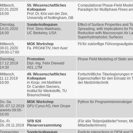
Mittwoch,
50. Wissenschaftliches
Computational Phase-Field Model
22.01.2020
Kolloquium
Paradigm for Multiphase Flows an
16:00
Prof. Dr. Kris van der Zee,
University of Nottingham, GB
Dienstag,
Sonderkolloquium
Effect of Surface Properties and T
14.01.2020
Prof. Simo Makiharju,
Spreading, with implications for Fr
16:00
UC Berkeley, USA
Reduction with Macroscopic Air L
Superhydrophobic Surfaces
Mittwoch,
MGK Workshop
Fit für zukünftige Führungsaufgaben
08.01.2020
Fa. PROAKTIV, Herr Auer
09:00-17:00
Dienstag,
Promotion
Phase Field Modeling of Static a
17.12.2019
Dipl.-Ing. Felix Diewald
14:30
A01, LTM
Mittwoch,
49. Wissenschaftliches
Fortschrittliche Titanlegierungen
11.12.2019
Kolloquium
Eigenschaften für den Einsatz im
16:00
in Koop. mit MatWerk
der Medizintechnik
Dr. Carsten Siemers,
Institut für Werkstoffe, TU
Braunschweig
Do.-Sa.
MGK Workshop
Python für Programmiereinsteiger
05.-07.12.2019
GFU Cyrus AG, Herr Grupe
jeweils 09:00-
16:00
Do.-Fr.
SFB 926
(Für alle Teilprojektleiter*innen, M
28.-29.11.2019
Plenarversammlung
Mitarbeiter/innen)
Donnerstag,
Sonderkolloquium
Particle interactions in DEM and