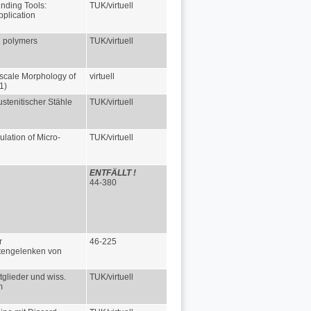
inding Tools:
TUK/virtuell
pplication
l polymers
TUK/virtuell
oscale Morphology of
virtuell
1)
stenitischer Stähle
TUK/virtuell
ulation of Micro-
TUK/virtuell
ENTFÄLLT !
44-380
r
46-225
tengelenken von
itglieder und wiss.
TUK/virtuell
m