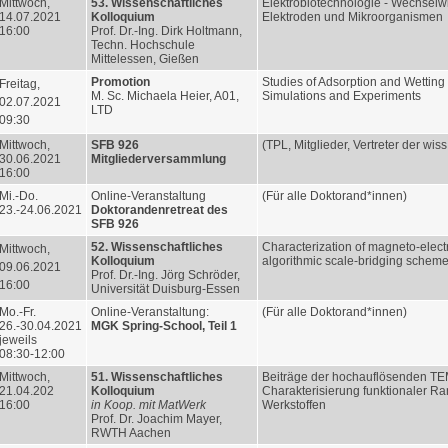
Mittwoch,
53. Wissenschaftliches
Elektrobiotechnologie - Wechselw
14.07.2021
Kolloquium
Elektroden und Mikroorganismen
16:00
Prof. Dr.-Ing. Dirk Holtmann,
Techn. Hochschule
Mittelessen, Gießen
Promotion
Studies of Adsorption and Wetting
Freitag,
M. Sc. Michaela Heier, A01,
Simulations and Experiments
02.07.2021
LTD
09:30
Mittwoch,
SFB 926
(TPL, Mitglieder, Vertreter der wis
30.06.2021
Mitgliederversammlung
16:00
Mi.-Do.
Online-Veranstaltung
(Für alle Doktorand*innen)
23.-24.06.2021
Doktorandenretreat des
SFB 926
52. Wissenschaftliches
Characterization of magneto-elect
Mittwoch,
Kolloquium
algorithmic scale-bridging schem
09.06.2021
Prof. Dr.-Ing. Jörg Schröder,
16:00
Universität Duisburg-Essen
Mo.-Fr.
Online-Veranstaltung:
(Für alle Doktorand*innen)
26.-30.04.2021
MGK Spring-School, Teil 1
jeweils
08:30-12:00
Mittwoch,
51. Wissenschaftliches
Beiträge der hochauflösenden TE
21.04.202
Kolloquium
Charakterisierung funktionaler Ra
16:00
in Koop. mit MatWerk
Werkstoffen
Prof. Dr. Joachim Mayer,
RWTH Aachen