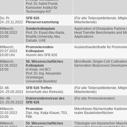
Prof. Dr. Astrid Pundt,
Karlsruher Institut für
Technologie-KIT
Do.-Fr.
SFB 926
(Für alle Teilprojektleitende, Mitgl
24.-25.11.2022
Plenarversammlung
Mitarbeitende)
Mittwoch,
Sonderkolloquium
Application of Dissipative Particl
10.08.2022
Prof. Dr. Eiyad Abu-Nada,
Heat Transfer Benchmarks and Mic
10:00
Khalifa University, Abu
Applications
Dahabi, UAE
Mittwoch,
Promovierenden-
Auslandsaufenthalte für Promovi
20.07.2022
Kolloquium
16:00 Uhr
Alumni des SFB 926
Mittwoch,
56. Wissenschaftliches
Microfluidic Single-Cell Cultivation
22.06.2022
Kolloquium
Generation Bioprocess Developm
16:00
in Koop. mit BCI
Prof. Dr.-Ing. Alexander
Grünberger,
Universität Bielefeld
Di.-Mi.
SFB 926 Treffen
(Für alle Teilprojektleitende, Mitgl
24.-25.05.2022
(innerhalb des Retreats)
Mitarbeitende)
Mo.-Mi.
Doktorandenretreat des
(Für alle Promovierenden)
23.-25.05.2022
SFB 926
Mittwoch,
Promotion
Mikrofräsen flächenhafter Kalibri
02.03.2022
Dipl.-Ing. Katja Klauer, T03,
realer Bauteiloberflächen
10:00
FBK
Mittwoch,
55. Wissenschaftliches
Tribologie von klassischen Masch