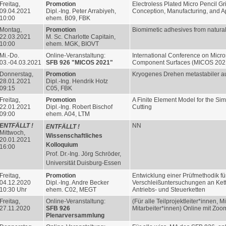
Freitag,
Promotion
Electroless Plated Micro Pencil Gr
09.04.2021
Dipl.-Ing. Peter Arrabiyeh,
Conception, Manufacturing, and A
10:00
ehem. B09, FBK
Montag,
Promotion
Biomimetic adhesives from natura
22.03.2021
M. Sc. Charlotte Capitain,
10:00
ehem. MGK, BIOVT
Mi.-Do.
Online-Veranstaltung:
International Conference on Micr
03.-04.03.2021
SFB 926 "MICOS 2021"
Component Surfaces (MICOS 202
Donnerstag,
Promotion
Kryogenes Drehen metastabiler au
28.01.2021
Dipl.-Ing. Hendrik Hotz
09:15
C05, FBK
Freitag,
Promotion
A Finite Element Model for the Sim
22.01.2021
Dipl.-Ing. Robert Bischof
Cutting
09:00
ehem. A04, LTM
ENTFÄLLT !
NN
ENTFÄLLT !
Mittwoch,
Wissenschaftliches
20.01.2021
Kolloquium
16:00
Prof. Dr.-Ing. Jörg Schröder,
Universität Duisburg-Essen
Freitag,
Promotion
Entwicklung einer Prüfmethodik fü
04.12.2020
Dipl.-Ing. Andre Becker
Verschleißuntersuchungen an Ket
10:30 Uhr
ehem. C02, MEGT
Antriebs- und Steuerketten
Freitag,
Online-Veranstaltung:
(Für alle Teilprojektleiter*innen, M
27.11.2020
SFB 926
Mitarbeiter*innen) Online mit Zoo
Plenarversammlung