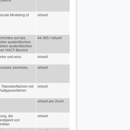
Zukunft
iscale Modeling of
virtuell
chichten auf das
44-365 / virtuell
ilen austenitischen
ilen austenitischen
den VHCF-Bereich
ieder und wiss.
virtuell
ocesses: promises,
virtuell
d Titanoberflächen mit
virtuell
 Kaltgasverfahren
virtuell per Zoom
rung, die
virtuell
estigkeit von
intitan