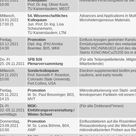
26.01.2022
Kolloquium
relevantes Forschungsfeld für die 
16:00
Prof. Dr.-Ing. Oliver Koch,
TU Kaiserslautern, MEGT
Mittwoch,
54. Wissenschaftliches
Advances and Applications in Mult
19.01.2022
Kolloquium
Microheterogeneous Materials
17:00 (!)
Jun. Prof. Dr.-Ing. Lisa
Scheunemann,
TU Kaiserslautern, LTM
Freitag,
Promotion
Einfluss kryogen gedrehter Rands
10.12.2021
Dipl.-Ing. (FH) Annika
Ermüdungsverhalten des metastab
14:00
Boemke, B05, WKK
Stahls X6CrNiNb1810 und des stab
Stahls X1NiCrMoCu25205 bis in 
Do.-Fr.
SFB 926
(Für alle Teilprojektleitende, Mitgl
25.-26.11.2021
Plenarversammlung
Mitarbeitende)
Mittwoch,
Sonderkolloquium
Electron-supplemented biofilm pr
24.11.2021
Prof. Kenneth F. Reardon,
cautions, and early results
10:00
Colorado State University,
Fort Collins, USA
Freitag,
Promotion
Mikrostrukturierung von Stahl- un
05.11.2021
M. Sc. Paul Breuninger, B03,
feindispersen Partikeln mit einem
14:15
MVT
Di.-Fr.
MGK-
(Für alle Doktorand*innen)
02.-05.11.2021
Einführungsveranstaltung /
vormittags
Winter-School
Donnerstag,
Promotion
Einflussfaktoren auf die Rissinitiie
23.09.2021
M. Sc. Luisa Böhme, B04,
Rissausbreitung und die Wechself
10:00
AWP
mikrostrukturierten Proben aus Re