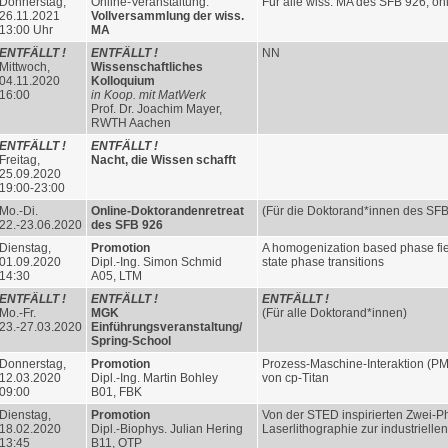
Donnerstag,
Online-Veranstaltung:
Für alle wiss. MA des SFB 926, onl
26.11.2021
Vollversammlung der wiss.
13:00 Uhr
MA
ENTFÄLLT !
ENTFÄLLT !
NN
Mittwoch,
Wissenschaftliches
04.11.2020
Kolloquium
16:00
in Koop. mit MatWerk
Prof. Dr. Joachim Mayer,
RWTH Aachen
ENTFÄLLT !
ENTFÄLLT !
Freitag,
Nacht, die Wissen schafft
25.09.2020
19:00-23:00
Mo.-Di.
Online-Doktorandenretreat
(Für die Doktorand*innen des SFB
22.-23.06.2020
des SFB 926
Dienstag,
Promotion
A homogenization based phase fiel
01.09.2020
Dipl.-Ing. Simon Schmid
state phase transitions
14:30
A05, LTM
ENTFÄLLT !
ENTFÄLLT !
ENTFÄLLT !
Mo.-Fr.
MGK
(Für alle Doktorand*innen)
23.-27.03.2020
Einführungsveranstaltung/
Spring-School
Donnerstag,
Promotion
Prozess-Maschine-Interaktion (PM
12.03.2020
Dipl.-Ing. Martin Bohley
von cp-Titan
09:00
B01, FBK
Dienstag,
Promotion
Von der STED inspirierten Zwei-
18.02.2020
Dipl.-Biophys. Julian Hering
Laserlithographie zur industrielle
13:45
B11, OTP