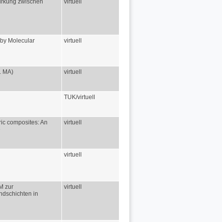
irkung zwischen
virtuell
 by Molecular
virtuell
s. MA)
virtuell
TUK/virtuell
ric composites: An
virtuell
e
virtuell
M zur
virtuell
ndschichten in