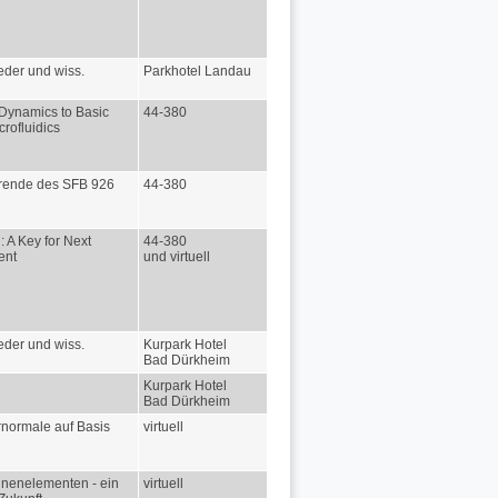
ieder und wiss.
Parkhotel Landau
e Dynamics to Basic
44-380
rofluidics
erende des SFB 926
44-380
: A Key for Next
44-380
ent
und virtuell
ieder und wiss.
Kurpark Hotel
Bad Dürkheim
Kurpark Hotel
Bad Dürkheim
ernormale auf Basis
virtuell
inenelementen - ein
virtuell