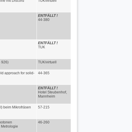
ine mit Discord
TUK/virtuell
ENTFÄLLT !
44-380
ENTFÄLLT !
TUK
 926)
TUK/virtuell
d approach for solid-
44-365
ENTFÄLLT !
Hotel Steubenhof,
Mannheim
I) beim Mikrofräsen
57-215
Photonen
46-260
n Metrologie