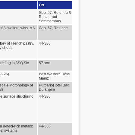
Ort
Geb. 57, Rotunde &
Restaurant
Sommerhaus
. MA (weitere wiss. MA
Geb. 57, Rotunde
tory of French pastry,
44-380
fy shoes
cording to ASQ Six
57-xxx
B 926)
Best Western Hotel
Mainz
oscale Morphology of
Kurpark-Hotel Bad
3)
Dürkheim
e surface structuring
44-380
 defect-rich metals:
44-380
el systems