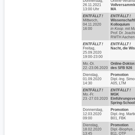
Donnerstag,
Online-Veranst
26.11.2021
Vollversammlu
13:00 Uhr
MA
ENTFÄLLT !
ENTFÄLLT !
Mittwoch,
Wissenschaftl
04.11.2020
Kolloquium
16:00
in Koop. mit M
Prof. Dr. Joac
RWTH Aachen
ENTFÄLLT !
ENTFÄLLT !
Freitag,
Nacht, die Wi
25.09.2020
19:00-23:00
Mo.-Di.
Online-Doktor
22.-23.06.2020
des SFB 926
Dienstag,
Promotion
01.09.2020
Dipl.-Ing. Sim
14:30
A05, LTM
ENTFÄLLT !
ENTFÄLLT !
Mo.-Fr.
MGK
23.-27.03.2020
Einführungsve
Spring-School
Donnerstag,
Promotion
12.03.2020
Dipl.-Ing. Mart
09:00
B01, FBK
Dienstag,
Promotion
18.02.2020
Dipl.-Biophys.
13:45
B11, OTP