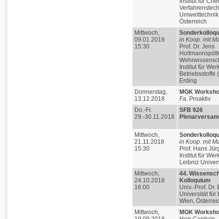
Institut für Ch
Verfahrenstec
Umwelttechnik
Österreich
Mittwoch,
Sonderkolloq
09.01.2019
in Koop. mit M
15:30
Prof. Dr. Jens
Holtmannspött
Wehrwissensch
Institut für Wer
Betriebsstoffe
Erding
Donnerstag,
MGK Worksh
13.12.2018
Fa. Proaktiv
Do.-Fr.
SFB 926
29.-30.11.2018
Plenarversa
Mittwoch,
Sonderkolloq
21.11.2018
in Koop. mit M
15:30
Prof. Hans Jür
Institut für We
Leibniz Univer
Mittwoch,
44. Wissensch
24.10.2018
Kolloquium
16:00
Univ.-Prof. Dr.
Universität für
Wien, Österrei
Mittwoch,
MGK Worksh