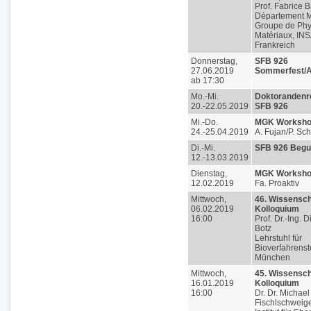
Prof. Fabrice B
Département 
Groupe de Phy
Matériaux, IN
Frankreich
Donnerstag,
SFB 926
27.06.2019
Sommerfest/A
ab 17:30
Mo.-Mi.
Doktorandenre
20.-22.05.2019
SFB 926
Mi.-Do.
MGK Worksh
24.-25.04.2019
A. Fujan/P. Sc
Di.-Mi.
SFB 926 Begu
12.-13.03.2019
Dienstag,
MGK Worksh
12.02.2019
Fa. Proaktiv
Mittwoch,
46. Wissensch
06.02.2019
Kolloquium
16:00
Prof. Dr.-Ing. 
Botz
Lehrstuhl für
Bioverfahrenst
München
Mittwoch,
45. Wissensch
16.01.2019
Kolloquium
16:00
Dr. Dr. Michael
Fischlschweig