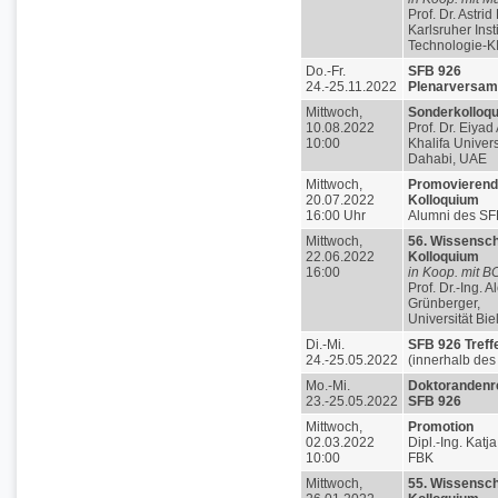
Prof. Dr. Astrid
Karlsruher Insti
Technologie-K
Do.-Fr.
SFB 926
24.-25.11.2022
Plenarversa
Mittwoch,
Sonderkolloq
10.08.2022
Prof. Dr. Eiya
10:00
Khalifa Univers
Dahabi, UAE
Mittwoch,
Promovierend
20.07.2022
Kolloquium
16:00 Uhr
Alumni des SF
Mittwoch,
56. Wissensch
22.06.2022
Kolloquium
16:00
in Koop. mit B
Prof. Dr.-Ing. 
Grünberger,
Universität Bie
Di.-Mi.
SFB 926 Treff
24.-25.05.2022
(innerhalb des
Mo.-Mi.
Doktorandenre
23.-25.05.2022
SFB 926
Mittwoch,
Promotion
02.03.2022
Dipl.-Ing. Katj
10:00
FBK
Mittwoch,
55. Wissensch