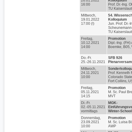
26.01.2022
Kolloquium
16:00
Prof. Dr.-Ing. O
TU Kaiserslau
Mittwoch,
54. Wissensch
19.01.2022
Kolloquium
17:00 (!)
Jun. Prof. Dr.-I
Scheunemann
TU Kaiserslaut
Freitag,
Promotion
10.12.2021
Dipl.-Ing. (FH)
14:00
Boemke, B05,
Do.-Fr.
SFB 926
25.-26.11.2021
Plenarversa
Mittwoch,
Sonderkolloq
24.11.2021
Prof. Kenneth 
10:00
Colorado State
Fort Collins, 
Freitag,
Promotion
05.11.2021
M. Sc. Paul Br
14:15
MVT
Di.-Fr.
MGK-
02.-05.11.2021
Einführungsve
vormittags
Winter-School
Donnerstag,
Promotion
23.09.2021
M. Sc. Luisa 
10:00
AWP