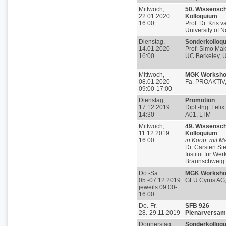
Mittwoch,
50. Wissensch
22.01.2020
Kolloquium
16:00
Prof. Dr. Kris 
University of 
Dienstag,
Sonderkolloq
14.01.2020
Prof. Simo Mak
16:00
UC Berkeley, 
Mittwoch,
MGK Worksh
08.01.2020
Fa. PROAKTIV,
09:00-17:00
Dienstag,
Promotion
17.12.2019
Dipl.-Ing. Feli
14:30
A01, LTM
Mittwoch,
49. Wissensch
11.12.2019
Kolloquium
16:00
in Koop. mit M
Dr. Carsten Si
Institut für Wer
Braunschweig
Do.-Sa.
MGK Worksh
05.-07.12.2019
GFU Cyrus AG,
jeweils 09:00-
16:00
Do.-Fr.
SFB 926
28.-29.11.2019
Plenarversa
Donnerstag,
Sonderkolloq