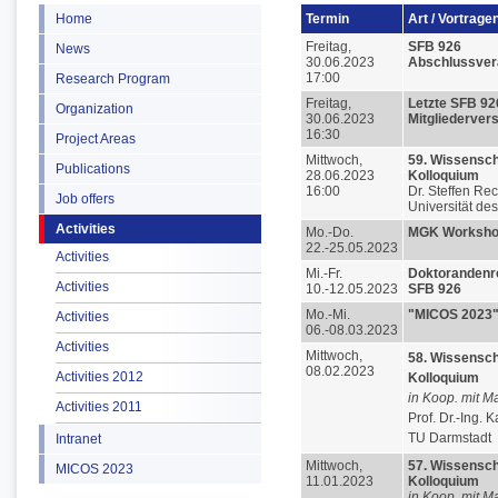
Home
Termin
Art / Vortrage
Freitag,
SFB 926
News
30.06.2023
Abschlussver
17:00
Research Program
Freitag,
Letzte S
FB 92
Organization
30.06.2023
Mitgliederve
16:30
Project Areas
Mittwoch,
59. Wissensch
Publications
28.06.2023
Kolloquium
16:00
Dr. Steffen Re
Job offers
Universität de
Activities
Mo.-Do.
MGK Workshop
22.-25.05.2023
Activities
Mi.-Fr.
Doktorandenre
Activities
10.-12.05.2023
SFB 926
Mo.-Mi.
"MICOS 2023
Activities
06.-08.03.2023
Activities
Mittwoch,
58. Wissensch
08.02.2023
Activities 2012
Kolloquium
in Koop. mit M
Activities 2011
Prof. Dr.-Ing. 
TU Darmstadt
Intranet
Mittwoch,
57. Wissensch
MICOS 2023
11.01.2023
Kolloquium
in Koop. mit M