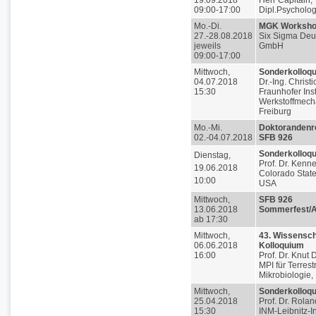
19.09.2018
Herr Capitain,
09:00-17:00
Dipl.Psycholog
Mo.-Di.
MGK Worksh
27.-28.08.2018
Six Sigma Deu
jeweils
GmbH
09:00-17:00
Mittwoch,
Sonderkolloq
04.07.2018
Dr.-Ing. Chris
15:30
Fraunhofer Insti
Werkstoffmech
Freiburg
Mo.-Mi.
Doktorandenre
02.-04.07.2018
SFB 926
Sonderkolloq
Dienstag,
Prof. Dr. Kenn
19.06.2018
Colorado State
10:00
USA
Mittwoch,
SFB 926
13.06.2018
Sommerfest/A
ab 17:30
Mittwoch,
43. Wissensch
06.06.2018
Kolloquium
16:00
Prof. Dr. Knut 
MPI für Terrest
Mikrobiologie,
Mittwoch,
Sonderkolloq
25.04.2018
Prof. Dr. Rola
15:30
INM-Leibnitz-In