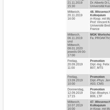
21.11.2019
Dr. Alberto Di 
15:30
Universität Kal
Mittwoch,
48. Wissensch
20.11.2019
Kolloquium
16:00
in Koop. mit M
Prof. Vincent K
Université Bre
France
Mittwoch,
MGK Worksh
06.11.2019
Fa. PROAKTIV,
und
Mittwoch,
08.01.2020
jeweils 09:00-
17:00
Freitag,
Promotion
20.09.2019
Dipl.-Ing. Felix
11:00
B07, MTS
Freitag,
Promotion
13.09.2019
Dipl.-Phys. Je
10:00
A03, CMS
Donnerstag,
Promotion
12.09.2019
Dipl.-Biophys.
17:15
B06, LTP
Mittwoch,
47. Wissensch
10.07.2019
Kolloquium
16:00
in Koop. mit M