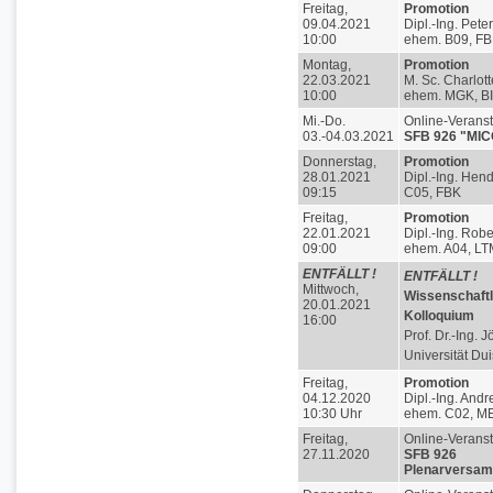
Freitag,
Promotion
09.04.2021
Dipl.-Ing. Pete
10:00
ehem. B09, F
Montag,
Promotion
22.03.2021
M. Sc. Charlott
10:00
ehem. MGK, B
Mi.-Do.
Online-Veranst
03.-04.03.2021
SFB 926 "MIC
Donnerstag,
Promotion
28.01.2021
Dipl.-Ing. Hend
09:15
C05, FBK
Freitag,
Promotion
22.01.2021
Dipl.-Ing. Robe
09:00
ehem. A04, LT
ENTFÄLLT !
ENTFÄLLT !
Mittwoch,
Wissenschaftl
20.01.2021
Kolloquium
16:00
Prof. Dr.-Ing. 
Universität Du
Freitag,
Promotion
04.12.2020
Dipl.-Ing. And
10:30 Uhr
ehem. C02, M
Freitag,
Online-Veranst
27.11.2020
SFB 926
Plenarversa