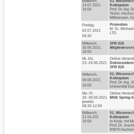
Mittwoch,
53. Wissensch
14.07.2021
Kolloquium
16:00
Prof. Dr.-Ing. 
Techn. Hochsc
Mittelessen, G
Promotion
Freitag,
M. Sc. Michael
02.07.2021
LTD
09:30
Mittwoch,
SFB 926
30.06.2021
Mitgliederve
16:00
Mi.-Do.
Online-Veranst
23.-24.06.2021
Doktorandenre
SFB 926
52. Wissensch
Mittwoch,
Kolloquium
09.06.2021
Prof. Dr.-Ing. 
16:00
Universität Du
Mo.-Fr.
Online-Veranst
26.-30.04.2021
MGK Spring-Sc
jeweils
08:30-12:00
Mittwoch,
51. Wissensch
21.04.202
Kolloquium
16:00
in Koop. mit M
Prof. Dr. Joac
RWTH Aachen