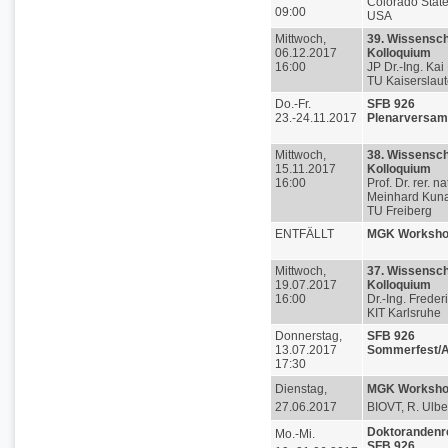
Colorado State
09:00
USA
Mittwoch,
39. Wissensch
06.12.2017
Kolloquium
16:00
JP Dr.-Ing. Ka
TU Kaiserslaut
Do.-Fr.
SFB 926
23.-24.11.2017
Plenarversa
Mittwoch,
38. Wissensch
15.11.2017
Kolloquium
16:00
Prof. Dr. rer. na
Meinhard Kuna,
TU Freiberg
ENTFÄLLT
MGK Worksh
Mittwoch,
37. Wissensch
19.07.2017
Kolloquium
16:00
Dr.-Ing. Freder
KIT Karlsruhe
Donnerstag,
SFB 926
13.07.2017
Sommerfest/A
17:30
Dienstag,
MGK Worksh
27.06.2017
BIOVT, R. Ulbe
Doktorandenre
Mo.-Mi.
SFB 926