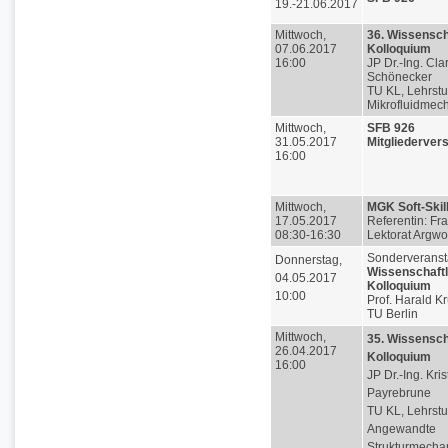
19.-21.06.2017
Mittwoch,
36. Wissensch
07.06.2017
Kolloquium
16:00
JP Dr.-Ing. Cla
Schönecker
TU KL, Lehrstuh
Mikrofluidmec
Mittwoch,
SFB 926
31.05.2017
Mitgliederve
16:00
Mittwoch,
MGK Soft-Skil
17.05.2017
Referentin: Fr
08:30-16:30
Lektorat Argw
Sonderveranst
Donnerstag,
Wissenschaftl
04.05.2017
Kolloquium
10:00
Prof. Harald 
TU Berlin
Mittwoch,
35. Wissensch
26.04.2017
Kolloquium
16:00
JP Dr.-Ing. Kris
Payrebrune
TU KL, Lehrstuh
Angewandte
Strukturmecha