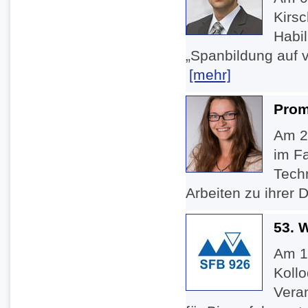
Kirsc
Habil
„Spanbildung auf v
[mehr]
Prom
Am 2
im F
Techn
Arbeiten zu ihrer 
53. 
Am 1
Koll
Veran