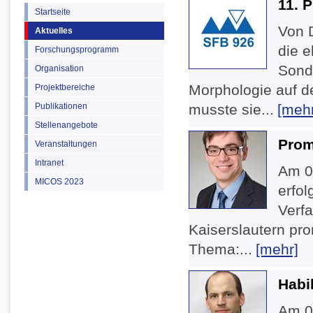
11. 
Startseite
Von 
Aktuelles
die 
Forschungsprogramm
Sond
Organisation
Morphologie auf de
Projektbereiche
Publikationen
musste sie...
[mehr
Stellenangebote
Prom
Veranstaltungen
Intranet
Am 0
MICOS 2023
erfo
Verfa
Kaiserslautern pro
Thema:...
[mehr]
Habi
Am 04