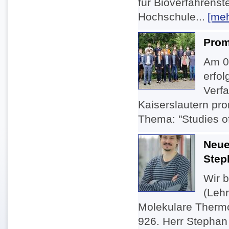
für Bioverfahrens
Hochschule...
[meh
Prom
Am 0
erfo
Verfa
Kaiserslautern pro
Thema: "Studies of
Neue
Step
Wir b
(Lehr
Molekulare Thermo
926. Herr Stephan