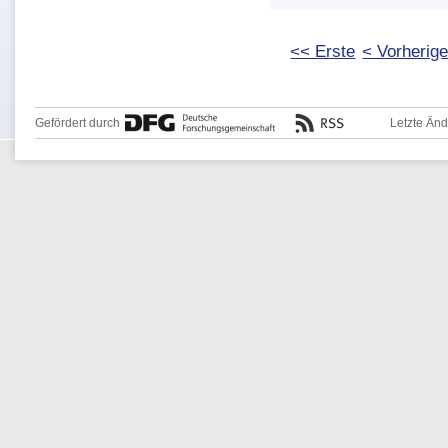
<< Erste
< Vorherig
Gefördert durch
Letzte Än