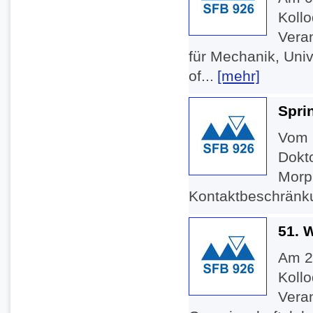
Koll
Veran
für Mechanik, Uni
of...
[mehr]
Spri
Vom 2
Dokt
Morph
Kontaktbeschränku
51. 
Am 2
Koll
Veran