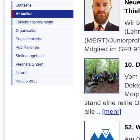
Neues
Startseite
Thie
Aktuelles
Wir b
Forschungsprogramm
(Leh
Organisation
(MEGT)/Juniorprofe
Projektbereiche
Publikationen
Mitglied im SFB 9
Stellenangebote
10. 
Veranstaltungen
Intranet
Vom 
MICOS 2023
Dokt
Morph
stand eine reine 
alle...
[mehr]
52. 
Am 0