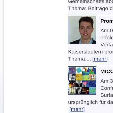
Gemeinschaftslabo
Thema: Beiträge de
Prom
Am 09
erfo
Verfa
Kaiserslautern pro
Thema:...
[mehr]
MICO
Am 3.
Conf
Surf
ursprünglich für 
[mehr]