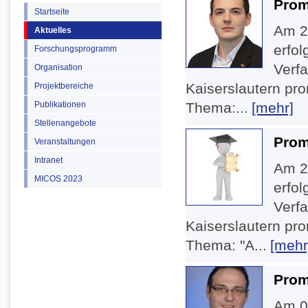
Prom
Startseite
Am 28
Aktuelles
erfo
Forschungsprogramm
Verfa
Organisation
Kaiserslautern pro
Projektbereiche
Publikationen
Thema:...
[mehr]
Stellenangebote
Prom
Veranstaltungen
Intranet
Am 22
MICOS 2023
erfo
Verfa
Kaiserslautern pro
Thema: "A...
[mehr
Prom
Am 04