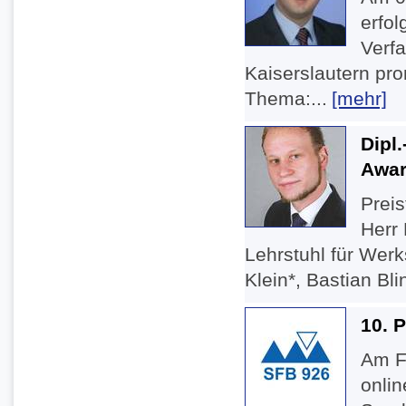
erfo
Verfa
Kaiserslautern pro
Thema:...
[mehr]
Dipl.
Awar
Preis
Herr 
Lehrstuhl für Werk
Klein*, Bastian Bl
10. 
Am F
onli