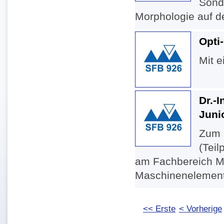
Sond
Morphologie auf de
Opti
Mit e
Dr.-
Juni
Zum 1
(Teil
am Fachbereich Ma
Maschinenelemente
<< Erste
< Vorherige