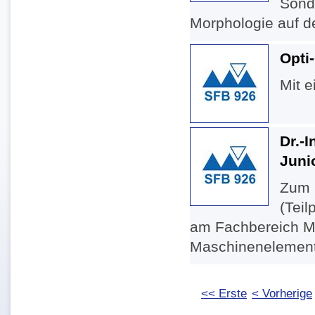
Sond
Morphologie auf de
Opti
Mit e
Dr.-
Juni
Zum 1
(Teil
am Fachbereich Ma
Maschinenelemente
<< Erste
< Vorherige