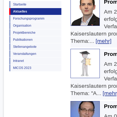
Prom
Startseite
Am 28
Aktuelles
erfo
Forschungsprogramm
Verfa
Organisation
Kaiserslautern pro
Projektbereiche
Publikationen
Thema:...
[mehr]
Stellenangebote
Prom
Veranstaltungen
Intranet
Am 22
MICOS 2023
erfo
Verfa
Kaiserslautern pro
Thema: "A...
[mehr
Prom
Am 04