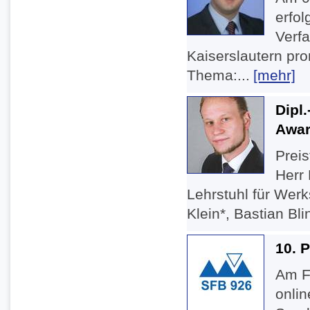
erfo
Verfa
Kaiserslautern pro
Thema:...
[mehr]
Dipl.
Awar
Preis
Herr 
Lehrstuhl für Werk
Klein*, Bastian Bl
10. 
Am F
onli