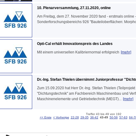
10. Plenarversammlung, 27.11.2020, online
Am Freitag, dem 27. November 2020 fand - erstmals online
Sonderforschungsbereichs 926 "Bauteiloberflächen: Morpholo
Opti-Cal erhält Innovationspreis des Landes
Mit einem universellen Kalibriernormal erfolgreich
[mehr]
Dr.-Ing. Stefan Thielen übernimmt Juniorprofessur "Dich
Zum 15.09.2020 hat Herr Dr.-Ing. Stefan Thielen (Teilprojekt
"Dichtungstechnik" am Fachbereich Maschinenbau und Verfa
Maschinenelemente und Getriebetechnik (MEGT)...
[mehr]
Treffer 43 bis 49 von 192
<< Erste
< Vorherige
22-28
29-35
36-42
43-49
50-56
57-63
64-7