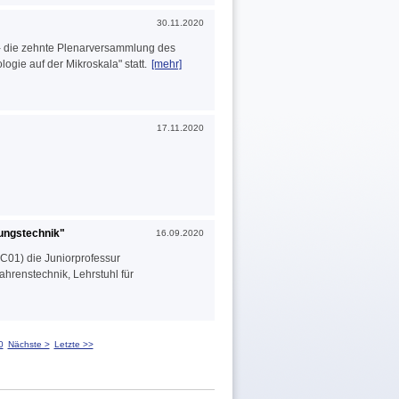
30.11.2020
 - die zehnte Plenarversammlung des
gie auf der Mikroskala" statt.
[mehr]
17.11.2020
tungstechnik"
16.09.2020
 C01) die Juniorprofessur
hrenstechnik, Lehrstuhl für
0
Nächste >
Letzte >>