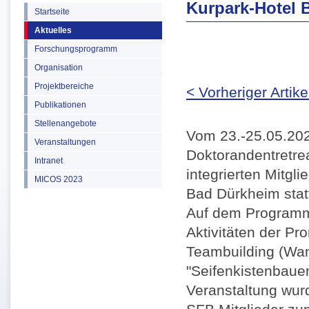
Kurpark-Hotel 
Startseite
Aktuelles
Forschungsprogramm
Organisation
Projektbereiche
< Vorheriger Artike
Publikationen
Stellenangebote
Vom 23.-25.05.202
Veranstaltungen
Doktorandentretre
Intranet
integrierten Mitgli
MICOS 2023
Bad Dürkheim stat
Auf dem Programm
Aktivitäten der P
Teambuilding (Wa
"Seifenkistenbaue
Veranstaltung wurd