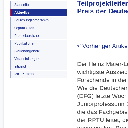
Teilprojektleite
Startseite
Preis der Deut
Aktuelles
Forschungsprogramm
Organisation
Projektbereiche
Publikationen
< Vorheriger Artike
Stellenangebote
Veranstaltungen
Der Heinz Maier-Lei
Intranet
wichtigste Auszei
MICOS 2023
Forschende in der 
Wie die Deutsche
(DFG) letzte Woch
Juniorprofessorin 
die das Fachgebie
der RPTU leitet, d
auserwählten Prei