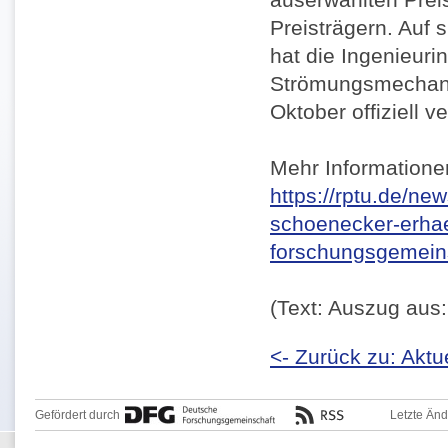
Preisträgern. Auf
hat die Ingenieuri
Strömungsmechanik 
Oktober offiziell v
Mehr Information
https://rptu.de/ne
schoenecker-erhael
forschungsgemein
(Text: Auszug aus:
<- Zurück zu: Aktu
Gefördert durch
Letzte Än