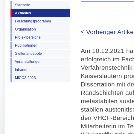
Startseite
Aktuelles
Forschungsprogramm
Organisation
< Vorheriger Artike
Projektbereiche
Publikationen
Am 10.12.2021 hat
Stellenangebote
erfolgreich im Fa
Veranstaltungen
Verfahrenstechnik 
Intranet
Kaiserslautern pro
MICOS 2023
Dissertation mit 
Randschichten au
metastabilen aust
stabilen austenit
den VHCF-Bereich"
Mitarbeiterin im T