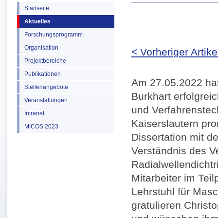
Startseite
Aktuelles
Forschungsprogramm
Organisation
< Vorheriger Artike
Projektbereiche
Publikationen
Am 27.05.2022 hat 
Stellenangebote
Burkhart erfolgre
Veranstaltungen
und Verfahrenstec
Intranet
Kaiserslautern pro
MICOS 2023
Dissertation mit 
Verständnis des V
Radialwellendichtr
Mitarbeiter im Te
Lehrstuhl für Mas
gratulieren Christ