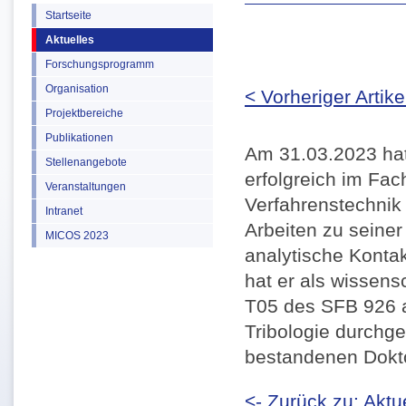
Startseite
Aktuelles
Forschungsprogramm
Organisation
< Vorheriger Artike
Projektbereiche
Publikationen
Am 31.03.2023 hat
Stellenangebote
erfolgreich im Fa
Veranstaltungen
Verfahrenstechnik
Intranet
Arbeiten zu seine
MICOS 2023
analytische Konta
hat er als wissensc
T05 des SFB 926 
Tribologie durchge
bestandenen Dokto
<- Zurück zu: Aktu