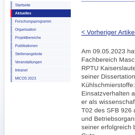
Startseite
Aktuelles
Forschungsprogramm
Organisation
< Vorheriger Artike
Projektbereiche
Publikationen
Am 09.05.2023 hat 
Stellenangebote
Fachbereich Masc
Veranstaltungen
RPTU Kaiserslaute
Intranet
seiner Dissertati
MICOS 2023
Kühlschmierstoff
Einsatzverhalten a
er als wissenschaft
T02 des SFB 926 a
und Betriebsorgani
seiner erfolgreic