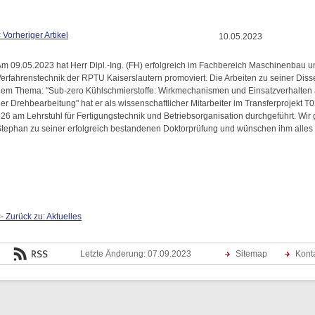
 Vorheriger Artikel
10.05.2023
m 09.05.2023 hat Herr Dipl.-Ing. (FH) erfolgreich im Fachbereich Maschinenbau u
erfahrenstechnik der RPTU Kaiserslautern promoviert. Die Arbeiten zu seiner Disse
em Thema: "Sub-zero Kühlschmierstoffe: Wirkmechanismen und Einsatzverhalten 
er Drehbearbeitung" hat er als wissenschaftlicher Mitarbeiter im Transferprojekt 
26 am Lehrstuhl für Fertigungstechnik und Betriebsorganisation durchgeführt. Wir 
tephan zu seiner erfolgreich bestandenen Doktorprüfung und wünschen ihm alles
- Zurück zu: Aktuelles
Letzte Änderung: 07.09.2023
Sitemap
Kont