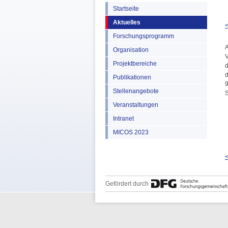
Startseite
Aktuelles
<
Forschungsprogramm
A
Organisation
V
Projektbereiche
d
d
Publikationen
9
Stellenangebote
S
Veranstaltungen
Intranet
MICOS 2023
<
Gefördert durch