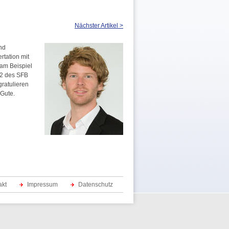
Nächster Artikel >
nd
rtation mit
am Beispiel
T02 des SFB
gratulieren
 Gute.
akt
Impressum
Datenschutz