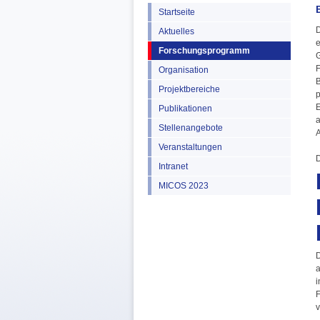
Startseite
D
Aktuelles
e
Forschungsprogramm
G
F
Organisation
B
Projektbereiche
p
E
Publikationen
a
Stellenangebote
A
Veranstaltungen
D
Intranet
MICOS 2023
D
a
i
F
v