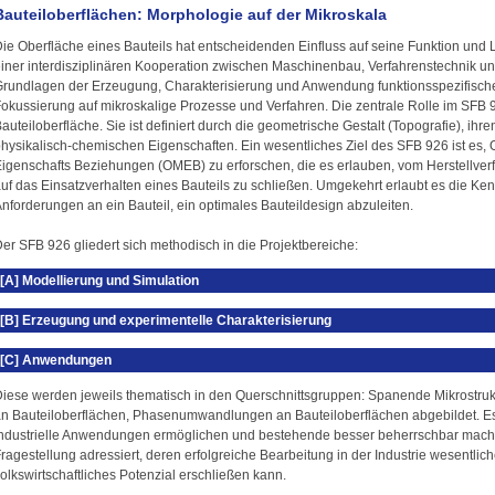
Bauteiloberflächen: Morphologie auf der Mikroskala
ie Oberfläche eines Bauteils hat entscheidenden Einfluss auf seine Funktion und 
iner interdisziplinären Kooperation zwischen Maschinenbau, Verfahrenstechnik u
rundlagen der Erzeugung, Charakterisierung und Anwendung funktionsspezifischer
okussierung auf mikroskalige Prozesse und Verfahren. Die zentrale Rolle im SFB 9
auteiloberfläche. Sie ist definiert durch die geometrische Gestalt (Topografie), ihr
hysikalisch-chemischen Eigenschaften. Ein wesentliches Ziel des SFB 926 ist es
igenschafts Beziehungen (OMEB) zu erforschen, die es erlauben, vom Herstellver
uf das Einsatzverhalten eines Bauteils zu schließen. Umgekehrt erlaubt es die Ke
nforderungen an ein Bauteil, ein optimales Bauteildesign abzuleiten.
er SFB 926 gliedert sich methodisch in die Projektbereiche:
[A] Modellierung und Simulation
[B] Erzeugung und experimentelle Charakterisierung
[C] Anwendungen
iese werden jeweils thematisch in den Querschnittsgruppen: Spanende Mikrostrukt
n Bauteiloberflächen, Phasenumwandlungen an Bauteiloberflächen abgebildet. E
ndustrielle Anwendungen ermöglichen und bestehende besser beherrschbar mache
ragestellung adressiert, deren erfolgreiche Bearbeitung in der Industrie wesentlic
olkswirtschaftliches Potenzial erschließen kann.