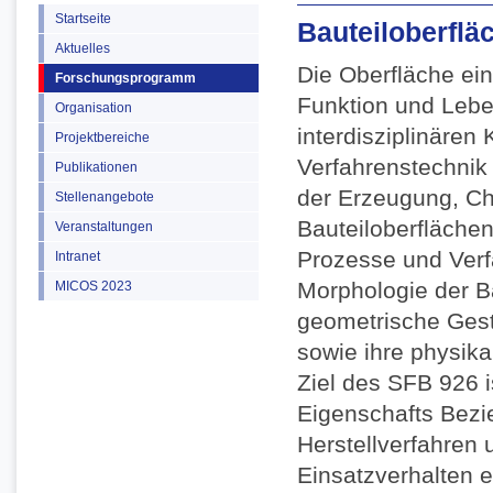
Startseite
Bauteiloberflä
Aktuelles
Die Oberfläche ein
Forschungsprogramm
Funktion und Lebe
Organisation
interdisziplinäre
Projektbereiche
Verfahrenstechnik
Publikationen
der Erzeugung, Ch
Stellenangebote
Bauteiloberflächen
Veranstaltungen
Prozesse und Verfa
Intranet
Morphologie der Bau
MICOS 2023
geometrische Gesta
sowie ihre physik
Ziel des SFB 926 
Eigenschafts Bezi
Herstellverfahren
Einsatzverhalten e