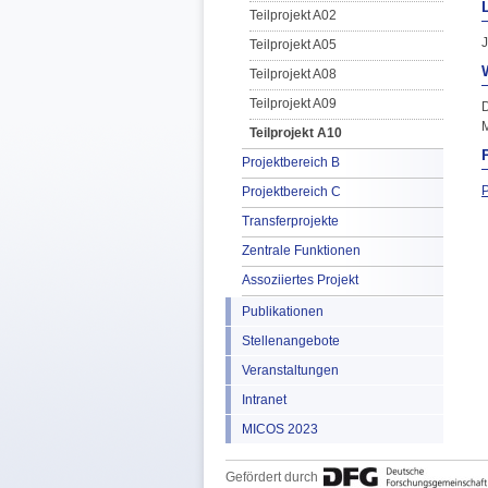
Teilprojekt A02
J
Teilprojekt A05
Teilprojekt A08
Teilprojekt A09
D
Teilprojekt A10
Projektbereich B
P
Projektbereich C
Transferprojekte
Zentrale Funktionen
Assoziiertes Projekt
Publikationen
Stellenangebote
Veranstaltungen
Intranet
MICOS 2023
Gefördert durch