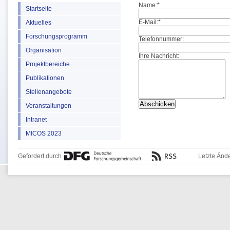
Name:
*
Startseite
E-Mail:
*
Aktuelles
Forschungsprogramm
Telefonnummer:
Organisation
Ihre Nachricht:
Projektbereiche
Publikationen
Stellenangebote
Veranstaltungen
Intranet
MICOS 2023
Gefördert durch
Letzte Änd