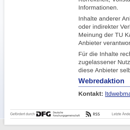
Informationen.
Inhalte anderer Anb
oder indirekter Ve
Meinung der TU Kai
Anbieter verantwor
Für die Inhalte re
zugelassener Nutz
diese Anbieter selb
Webredaktion
Kontakt:
ltdwebma
Gefördert durch
Letzte Änd