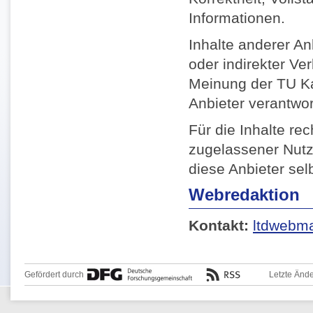
Informationen.
Inhalte anderer Anb
oder indirekter Ve
Meinung der TU Kai
Anbieter verantwor
Für die Inhalte re
zugelassener Nutz
diese Anbieter selb
Webredaktion
Kontakt:
ltdwebma
Gefördert durch
Letzte Änd