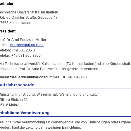
Anbieter
echnische Universität Kaiserslautern
ottlieb-Daimler-Straße, Gebäude 47
7663 Kaiserslautern
Präsident
rof. Dr. Arnd Poetzsch-Heffter
-Mail:
president[at]uni-kl.de
elefon: +49 631 205 0
elefax: +49 631 205 3200
ie Technische Universität Kaiserslautern (TU Kaiserslautern) ist eine Körperschaft
räsidenten Prof. Dr. Arnd Poetzsch-Heffter gesetzlich vertreten.
Umsatzsteueridentifikationsnummer:
DE 148 642 087
Aufsichtsbehörde
inisterium für Bildung, Wissenschaft, Weiterbildung und Kultur
ittlere Bleiche 61
55116 Mainz
Inhaltliche Verantwortung
ie inhaltliche Verantwortung für Webangebote, die von Einrichtungen oder Organen 
erden, trägt die Leitung der jeweiligen Einrichtung.