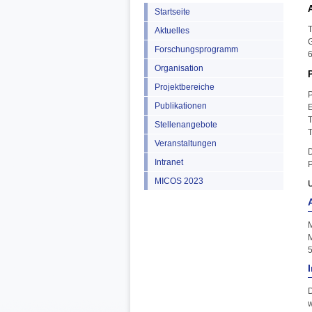
Startseite
T
Aktuelles
G
Forschungsprogramm
6
Organisation
Projektbereiche
P
Publikationen
E
T
Stellenangebote
T
Veranstaltungen
D
Intranet
P
MICOS 2023
M
M
D
w