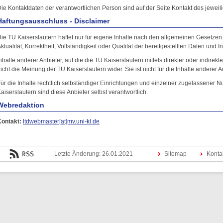
ie Kontaktdaten der verantwortlichen Person sind auf der Seite Kontakt des jewei
Haftungsausschluss - Disclaimer
ie TU Kaiserslautern haftet nur für eigene Inhalte nach den allgemeinen Gesetzen
ktualität, Korrektheit, Vollständigkeit oder Qualität der bereitgestellten Daten und 
nhalte anderer Anbieter, auf die die TU Kaiserslautern mittels direkter oder indirek
icht die Meinung der TU Kaiserslautern wider. Sie ist nicht für die Inhalte anderer A
ür die Inhalte rechtlich selbständiger Einrichtungen und einzelner zugelassener N
aiserslautern sind diese Anbieter selbst verantwortlich.
Webredaktion
Kontakt:
ltdwebmaster[at]mv.uni-kl.de
Letzte Änderung: 26.01.2021
Sitemap
Konta