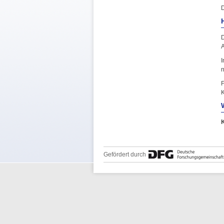
D
D
A
I
n
F
K
Gefördert durch