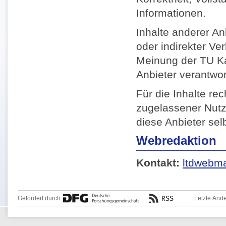
Informationen.
Inhalte anderer Anb
oder indirekter Ve
Meinung der TU Kai
Anbieter verantwor
Für die Inhalte re
zugelassener Nutz
diese Anbieter selb
Webredaktion
Kontakt:
ltdwebma
Gefördert durch
Letzte Änd