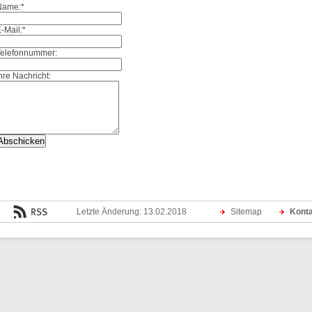
Name:
*
-Mail:
*
Telefonnummer:
hre Nachricht:
Letzte Änderung: 13.02.2018
Sitemap
Kont