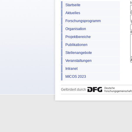
Startseite
E
Aktuelles
Forschungsprogramm
Organisation
I
Projektbereiche
Publikationen
Stellenangebote
Veranstaltungen
Intranet
MICOS 2023
Gefördert durch