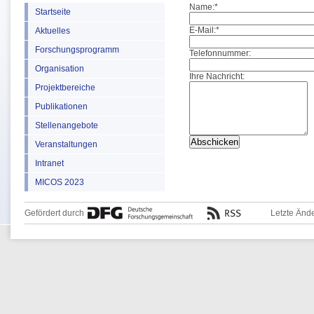
Name:
*
Startseite
E-Mail:
*
Aktuelles
Forschungsprogramm
Telefonnummer:
Organisation
Ihre Nachricht:
Projektbereiche
Publikationen
Stellenangebote
Veranstaltungen
Intranet
MICOS 2023
Gefördert durch
Letzte Änd