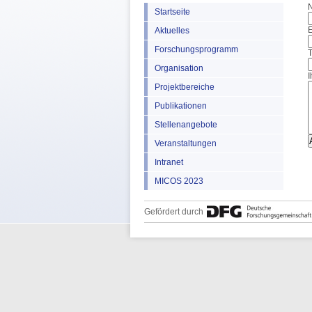
Startseite
E
Aktuelles
Forschungsprogramm
Organisation
I
Projektbereiche
Publikationen
Stellenangebote
Veranstaltungen
Intranet
MICOS 2023
Gefördert durch