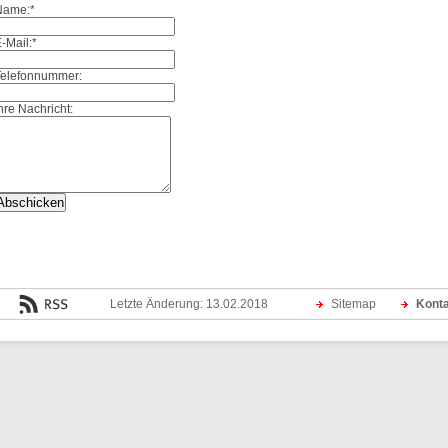
Name:
*
-Mail:
*
Telefonnummer:
hre Nachricht:
Letzte Änderung: 13.02.2018
Sitemap
Kont