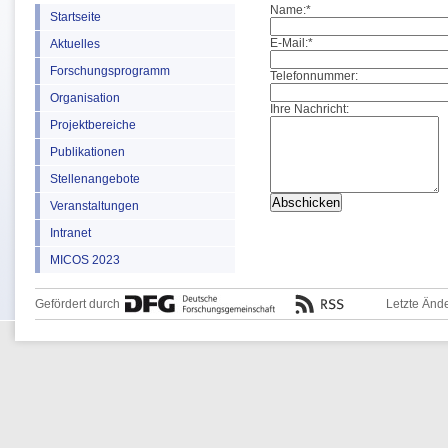
Name:
*
Startseite
E-Mail:
*
Aktuelles
Forschungsprogramm
Telefonnummer:
Organisation
Ihre Nachricht:
Projektbereiche
Publikationen
Stellenangebote
Veranstaltungen
Intranet
MICOS 2023
Gefördert durch
Letzte Änd