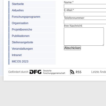
Name:
*
Startseite
E-Mail:
*
Aktuelles
Forschungsprogramm
Telefonnummer:
Organisation
Ihre Nachricht:
Projektbereiche
Publikationen
Stellenangebote
Veranstaltungen
Intranet
MICOS 2023
Gefördert durch
Letzte Änd