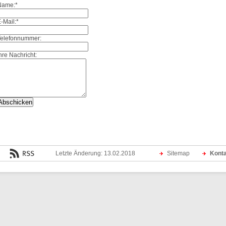
Name:
*
-Mail:
*
Telefonnummer:
hre Nachricht:
Letzte Änderung: 13.02.2018
Sitemap
Kont