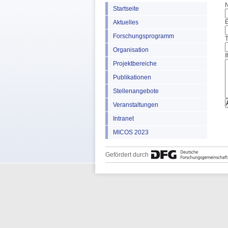
Startseite
E
Aktuelles
Forschungsprogramm
Organisation
I
Projektbereiche
Publikationen
Stellenangebote
Veranstaltungen
Intranet
MICOS 2023
Gefördert durch