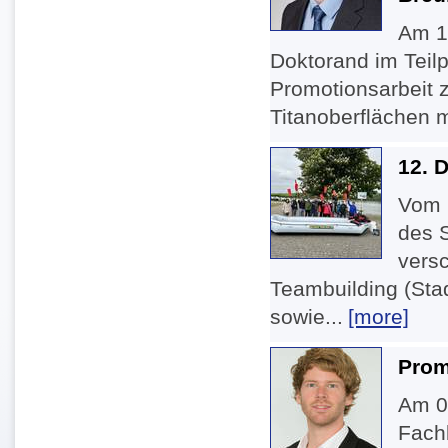
Am 1
Doktorand im Teilp
Promotionsarbeit 
Titanoberflächen mi
12. 
Vom 
des 
vers
Teambuilding (Stad
sowie...
[more]
Prom
Am 09
Fach