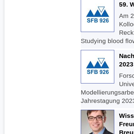
59. 
Am 28
Koll
Reck
Studying blood flow
Nach
2023
Fors
Unive
Modellierungsarbe
Jahrestagung 2023“
Wiss
Freu
Breu