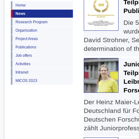
Teil
Home
Publ
News
Die 5
Research Program
wurd
Organization
David Strohner, S
Project Areas
Publications
determination of th
Job offers
Juni
Activities
Teilp
Intranet
Leib
MICOS 2023
Fors
Der Heinz Maier-Le
Deutschland für Fo
Deutschen Forsch
zählt Juniorprofess