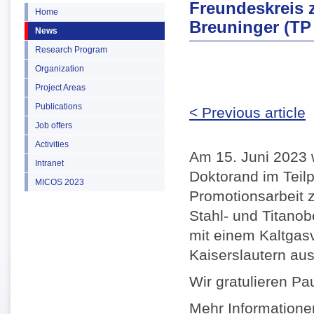
Freundeskreis 
Home
Breuninger (TP
News
Research Program
Organization
Project Areas
Publications
< Previous article
Job offers
Activities
Am 15. Juni 2023 
Intranet
Doktorand im Teilp
MICOS 2023
Promotionsarbeit 
Stahl- und Titanob
mit einem Kaltgas
Kaiserslautern au
Wir gratulieren Pa
Mehr Information