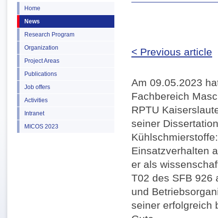
Home
News
Research Program
Organization
< Previous article
Project Areas
Publications
Am 09.05.2023 hat 
Job offers
Fachbereich Masc
Activities
RPTU Kaiserslaute
Intranet
seiner Dissertati
MICOS 2023
Kühlschmierstoff
Einsatzverhalten a
er als wissenschaft
T02 des SFB 926 a
und Betriebsorgani
seiner erfolgreic