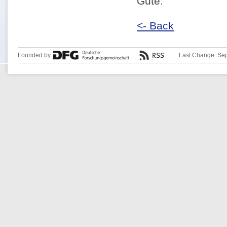
Gute.
<- Back
Founded by
Last Change: Se