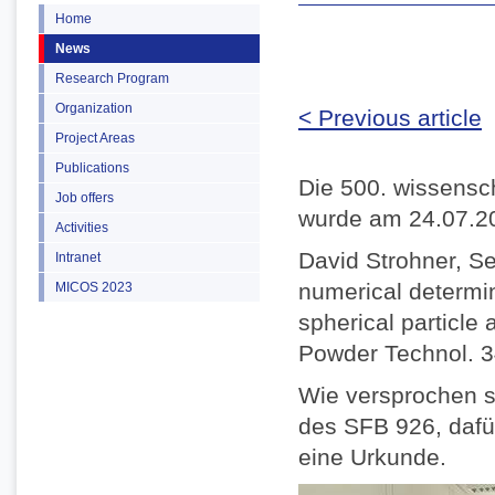
Home
News
Research Program
Organization
< Previous article
Project Areas
Publications
Die 500. wissensc
Job offers
wurde am 24.07.20
Activities
David Strohner, S
Intranet
numerical determin
MICOS 2023
spherical particle 
Powder Technol. 3
Wie versprochen s
des SFB 926, dafü
eine Urkunde.