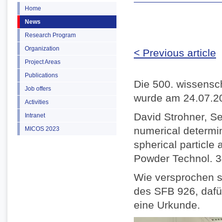
Home
News
Research Program
Organization
< Previous article
Project Areas
Publications
Die 500. wissensc
Job offers
wurde am 24.07.20
Activities
David Strohner, S
Intranet
numerical determin
MICOS 2023
spherical particle 
Powder Technol. 3
Wie versprochen s
des SFB 926, dafü
eine Urkunde.