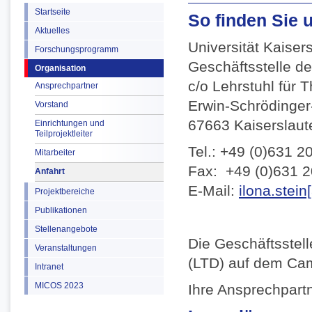
Startseite
So finden Sie 
Aktuelles
Universität Kaiser
Forschungsprogramm
Geschäftsstelle d
Organisation
c/o Lehrstuhl für
Ansprechpartner
Erwin-Schrödinger
Vorstand
67663 Kaiserslaut
Einrichtungen und
Teilprojektleiter
Tel.: +49 (0)631 2
Mitarbeiter
Fax: +49 (0)631 
Anfahrt
E-Mail:
ilona.stein
Projektbereiche
Publikationen
Stellenangebote
Die Geschäftsstel
Veranstaltungen
(LTD) auf dem Cam
Intranet
MICOS 2023
Ihre Ansprechpart