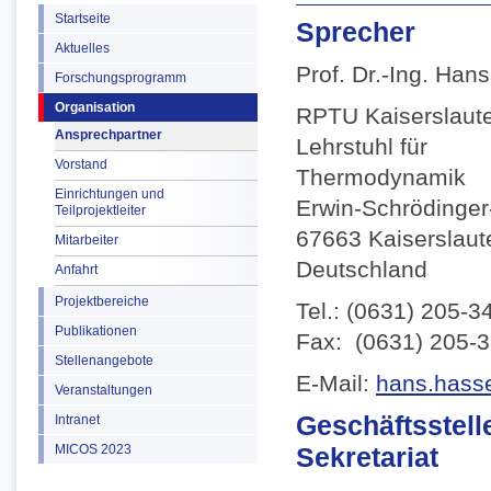
Startseite
Sprecher
Aktuelles
Prof. Dr.-Ing. Han
Forschungsprogramm
Organisation
RPTU Kaiserslaut
Ansprechpartner
Lehrstuhl für
Vorstand
Thermodynamik
Einrichtungen und
Erwin-Schrödinger
Teilprojektleiter
67663 Kaiserslaut
Mitarbeiter
Deutschland
Anfahrt
Projektbereiche
Tel.: (0631) 205-3
Publikationen
Fax: (0631) 205-
Stellenangebote
E-Mail:
hans.hasse
Veranstaltungen
Geschäftsstell
Intranet
MICOS 2023
Sekretariat