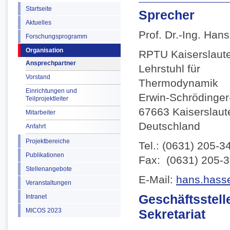
Startseite
Sprecher
Aktuelles
Prof. Dr.-Ing. Han
Forschungsprogramm
Organisation
RPTU Kaiserslaut
Ansprechpartner
Lehrstuhl für
Vorstand
Thermodynamik
Einrichtungen und
Erwin-Schrödinger
Teilprojektleiter
67663 Kaiserslaut
Mitarbeiter
Deutschland
Anfahrt
Projektbereiche
Tel.: (0631) 205-3
Publikationen
Fax: (0631) 205-
Stellenangebote
E-Mail:
hans.hasse
Veranstaltungen
Geschäftsstell
Intranet
MICOS 2023
Sekretariat