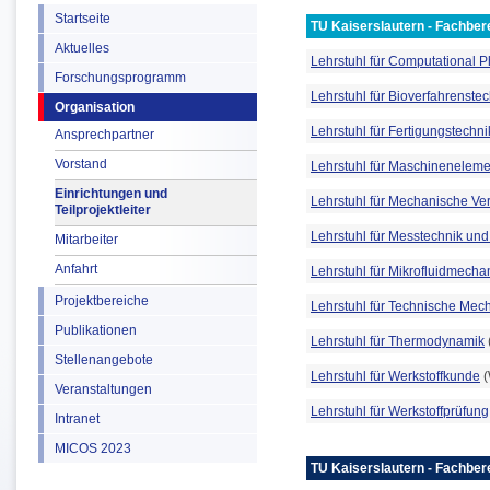
Startseite
TU Kaiserslautern - Fachbe
Aktuelles
Lehrstuhl für Computational P
Forschungsprogramm
Lehrstuhl für Bioverfahrenste
Organisation
Lehrstuhl für Fertigungstechn
Ansprechpartner
Vorstand
Lehrstuhl für Maschineneleme
Einrichtungen und
Lehrstuhl für Mechanische Ve
Teilprojektleiter
Lehrstuhl für Messtechnik und
Mitarbeiter
Anfahrt
Lehrstuhl für Mikrofluidmecha
Projektbereiche
Lehrstuhl für Technische Mec
Publikationen
Lehrstuhl für Thermodynamik
Stellenangebote
Lehrstuhl für Werkstoffkunde
(
Veranstaltungen
Lehrstuhl für Werkstoffprüfung
Intranet
MICOS 2023
TU Kaiserslautern - Fachber