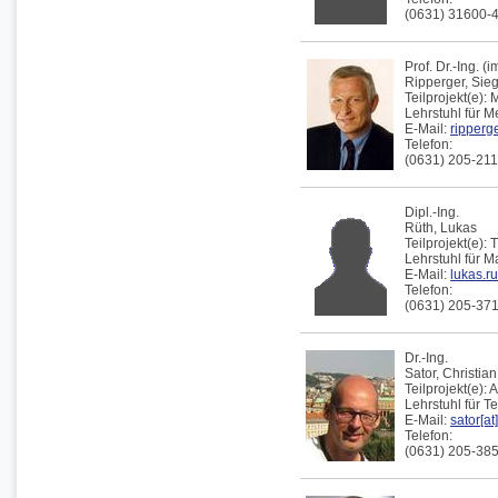
(0631) 31600-
Prof. Dr.-Ing. 
Ripperger,
Sieg
Teilprojekt(e):
M
Lehrstuhl für 
E-Mail:
ripperge
Telefon:
(0631) 205-21
Dipl.-Ing.
Rüth,
Lukas
Teilprojekt(e):
T
Lehrstuhl für 
E-Mail:
lukas.ru
Telefon:
(0631) 205-37
Dr.-Ing.
Sator,
Christian
Teilprojekt(e):
A
Lehrstuhl für 
E-Mail:
sator[at
Telefon:
(0631) 205-38