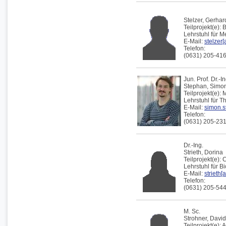
Stelzer,
Gerhar
Teilprojekt(e):
Lehrstuhl für 
E-Mail:
stelzer[
Telefon:
(0631) 205-41
Jun. Prof. Dr.-In
Stephan,
Simo
Teilprojekt(e):
M
Lehrstuhl für 
E-Mail:
simon.s
Telefon:
(0631) 205-23
Dr.-Ing.
Strieth,
Dorina
Teilprojekt(e):
Lehrstuhl für B
E-Mail:
strieth[
Telefon:
(0631) 205-54
M. Sc.
Strohner,
David
Teilprojekt(e):
A