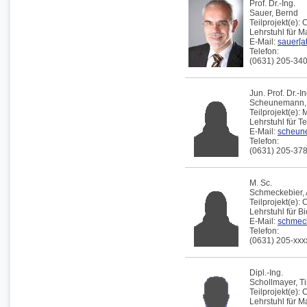
Prof. Dr.-Ing.
Sauer,
Bernd
Teilprojekt(e):
C
Lehrstuhl für 
E-Mail:
sauer[at
Telefon:
(0631) 205-34
Jun. Prof. Dr.-In
Scheunemann
Teilprojekt(e):
M
Lehrstuhl für 
E-Mail:
scheune
Telefon:
(0631) 205-37
M. Sc.
Schmeckebier,
Teilprojekt(e):
Lehrstuhl für B
E-Mail:
schmeck
Telefon:
(0631) 205-xxx
Dipl.-Ing.
Schollmayer,
T
Teilprojekt(e):
Lehrstuhl für 