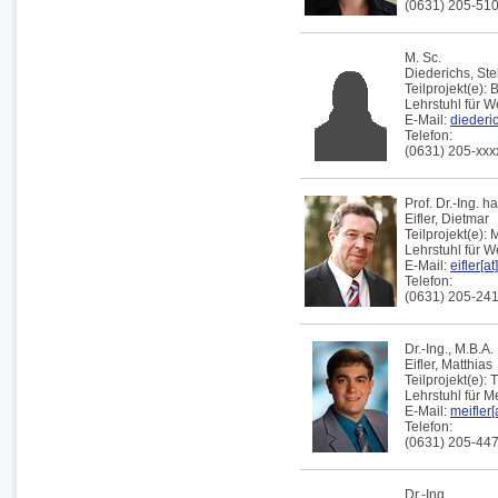
(0631) 205-51
M. Sc.
Diederichs,
Ste
Teilprojekt(e):
Lehrstuhl für W
E-Mail:
diederic
Telefon:
(0631) 205-xxx
Prof. Dr.-Ing. h
Eifler,
Dietmar
Teilprojekt(e):
M
Lehrstuhl für 
E-Mail:
eifler[a
Telefon:
(0631) 205-24
Dr.-Ing., M.B.A.
Eifler,
Matthias
Teilprojekt(e):
T
Lehrstuhl für 
E-Mail:
meifler[
Telefon:
(0631) 205-44
Dr.-Ing.