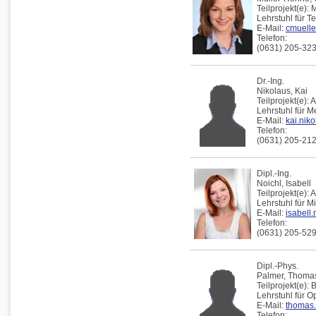
Teilprojekt(e):
M
Lehrstuhl für T
E-Mail:
cmueller
Telefon:
(0631) 205-32
Dr.-Ing.
Nikolaus,
Kai
Teilprojekt(e):
A
Lehrstuhl für 
E-Mail:
kai.niko
Telefon:
(0631) 205-21
Dipl.-Ing.
Noichl,
Isabell
Teilprojekt(e):
A
Lehrstuhl für 
E-Mail:
isabell.
Telefon:
(0631) 205-52
Dipl.-Phys.
Palmer,
Thoma
Teilprojekt(e):
B
Lehrstuhl für 
E-Mail:
thomas.
Telefon: