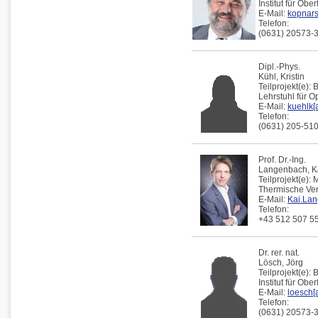
Institut für Obe
E-Mail:
kopnarsk
Telefon:
(0631) 20573-
Dipl.-Phys.
Kühl,
Kristin
Teilprojekt(e):
B
Lehrstuhl für 
E-Mail:
kuehlk[a
Telefon:
(0631) 205-51
Prof. Dr.-Ing.
Langenbach,
K
Teilprojekt(e):
M
Thermische Verf
E-Mail:
Kai.Lan
Telefon:
+43 512 507 5
Dr. rer. nat.
Lösch,
Jörg
Teilprojekt(e):
Institut für Obe
E-Mail:
loesch[a
Telefon:
(0631) 20573-