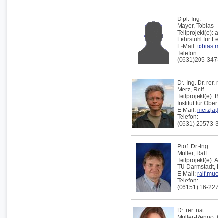
Dipl.-Ing.
Mayer,
Tobias
Teilprojekt(e):
a
Lehrstuhl für F
E-Mail:
tobias.
Telefon:
(0631)205-347
Dr.-Ing. Dr. rer. 
Merz,
Rolf
Teilprojekt(e):
Institut für Obe
E-Mail:
merz[at]
Telefon:
(0631) 20573-
Prof. Dr.-Ing.
Müller,
Ralf
Teilprojekt(e):
A
TU Darmstadt,
E-Mail:
ralf.mu
Telefon:
(06151) 16-22
Dr. rer. nat.
Müller-Renno,