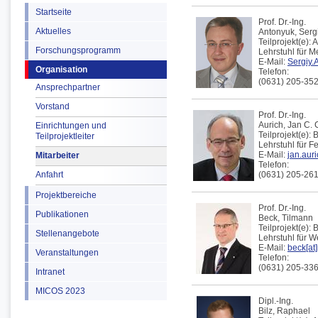
Startseite
Prof. Dr.-Ing.
Aktuelles
Antonyuk,
Serg
Teilprojekt(e):
A
Forschungsprogramm
Lehrstuhl für 
E-Mail:
Sergiy.
Organisation
Telefon:
(0631) 205-35
Ansprechpartner
Vorstand
Prof. Dr.-Ing.
Aurich
,
Jan C.
Einrichtungen und
Teilprojekt(e):
B
Teilprojektleiter
Lehrstuhl für F
E-Mail:
jan.aur
Mitarbeiter
Telefon:
Anfahrt
(0631) 205-26
Projektbereiche
Prof. Dr.-Ing.
Publikationen
Beck,
Tilmann
Teilprojekt(e):
B
Stellenangebote
Lehrstuhl für 
E-Mail:
beck[at]
Veranstaltungen
Telefon:
(0631) 205-33
Intranet
MICOS 2023
Dipl.-Ing.
Bilz,
Raphael