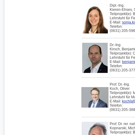
Dipl.-Ing.
Kieren-Ehses,
Teilprojekt(e):
Lehrstuhl für F
E-Mail:
sonja.k
Telefon:
(0631) 205-59
Dr.-Ing.
Kirsch,
Benjam
Teilprojekt(e):
Lehrstuhl für F
E-Mail:
benjami
Telefon:
(0631) 205-37
Prof. Dr.-Ing.
Koch,
Oliver
Teilprojekt(e):
M
Lehrstuhl für 
E-Mail:
koch[at]
Telefon:
(0631) 205-38
Prof. Dr. rer. nat
Kopnarski,
Mic
Teilprojekt(e):