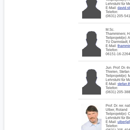
Lehrstuhl für 
E-Mail:
david.st
Telefon:
(0631) 205-54
M.Sc.
Thammineni,
H
Teilprojekt(e):
A
TU Darmstadt,
E-Mail:
thammin[
Telefon:
06151-16-226
Jun. Prof. Dr.-In
Thielen,
Stefan
Teilprojekt(e):
M
Lehrstuhl für 
E-Mail:
stefan.t
Telefon:
(0631) 205-38
Prof. Dr. rer. nat
Ulber,
Roland
Teilprojekt(e):
Lehrstuhl für B
E-Mail:
ulber[at
Telefon: