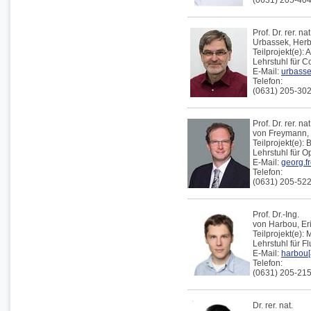
(0631) 205-40
Prof. Dr. rer. nat
Urbassek
,
Herb
Teilprojekt(e):
A
Lehrstuhl für 
E-Mail:
urbassek
Telefon:
(0631) 205-30
Prof. Dr. rer. nat
von Freymann,
Teilprojekt(e):
B
Lehrstuhl für 
E-Mail:
georg.f
Telefon:
(0631) 205-52
Prof. Dr.-Ing.
von Harbou,
Er
Teilprojekt(e):
M
Lehrstuhl für F
E-Mail:
harbou[
Telefon:
(0631) 205-21
Dr. rer. nat.