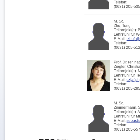
Telefon:
(0631) 205-53
M. Sc.
Zhu,
Tong
Teilprojekt(e):
Lehrstuhl für 
E-Mail:
tzhu[at]
Telefon:
(0631) 205-51
Prof. Dr. rer. nat
Ziegler,
Christi
Teilprojekt(e):
M
Lehrstuhl für T
E-Mail:
cz[at]ph
Telefon:
(0631) 205-28
M. Sc.
Zimmermann,
Teilprojekt(e):
A
Lehrstuhl für 
E-Mail:
sebasti
Telefon:
(0631) 205-55