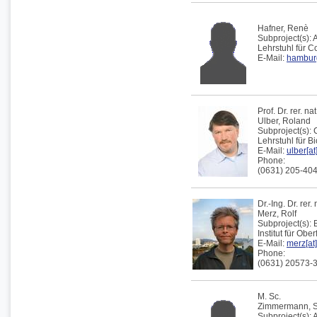
Hafner,
Renè
Subproject(s):
Lehrstuhl für 
E-Mail:
hamburg
Prof. Dr. rer. nat
Ulber,
Roland
Subproject(s):
Lehrstuhl für B
E-Mail:
ulber[at
Phone:
(0631) 205-40
Dr.-Ing. Dr. rer. 
Merz,
Rolf
Subproject(s):
Institut für Obe
E-Mail:
merz[at]
Phone:
(0631) 20573-
M. Sc.
Zimmermann,
Subproject(s):