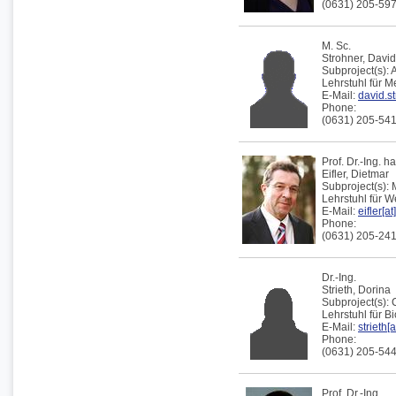
(0631) 205-59
M. Sc.
Strohner,
David
Subproject(s):
Lehrstuhl für 
E-Mail:
david.st
Phone:
(0631) 205-54
Prof. Dr.-Ing. h
Eifler,
Dietmar
Subproject(s):
Lehrstuhl für 
E-Mail:
eifler[a
Phone:
(0631) 205-24
Dr.-Ing.
Strieth,
Dorina
Subproject(s):
Lehrstuhl für B
E-Mail:
strieth[
Phone:
(0631) 205-54
Prof. Dr.-Ing.