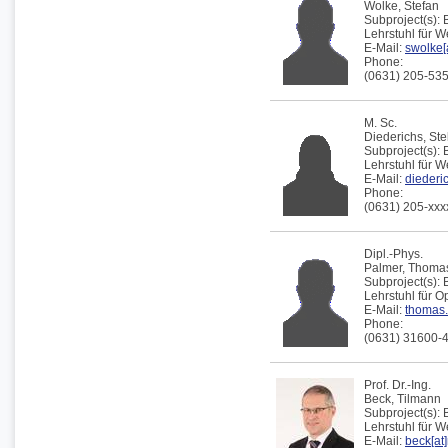
Wolke,
Stefan
Subproject(s):
Lehrstuhl für 
E-Mail:
swolke[a
Phone:
(0631) 205-53
M. Sc.
Diederichs,
Ste
Subproject(s):
Lehrstuhl für W
E-Mail:
diederic
Phone:
(0631) 205-xxx
Dipl.-Phys.
Palmer,
Thoma
Subproject(s):
Lehrstuhl für 
E-Mail:
thomas.
Phone:
(0631) 31600-
Prof. Dr.-Ing.
Beck,
Tilmann
Subproject(s):
Lehrstuhl für 
E-Mail:
beck[at]