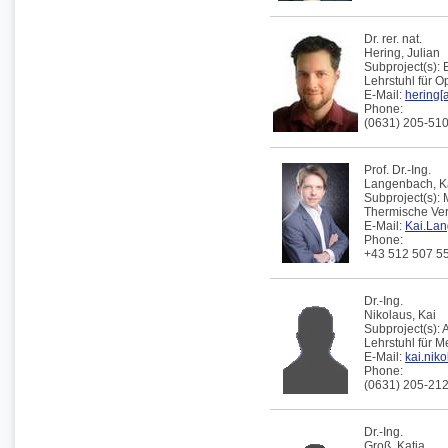
Dr. rer. nat.
Hering,
Julian
Subproject(s):
Lehrstuhl für 
E-Mail:
hering[a
Phone:
(0631) 205-51
Prof. Dr.-Ing.
Langenbach,
K
Subproject(s):
Thermische Verf
E-Mail:
Kai.Lan
Phone:
+43 512 507 5
Dr.-Ing.
Nikolaus,
Kai
Subproject(s):
Lehrstuhl für 
E-Mail:
kai.niko
Phone:
(0631) 205-21
Dr.-Ing.
Groß,
Katja