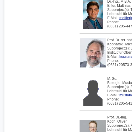
Dr.-Ing., M.B.A.
Eifler,
Matthias
Subproject(s):
Lehrstuhl für 
E-Mail:
meifler[
Phone:
(0631) 205-44
Prof. Dr. rer. nat
Kopnarski,
Mic
Subproject(s):
Institut für Obe
E-Mail:
kopnarsk
Phone:
(0631) 20573-
M. Sc.
Bozoglu,
Musta
Subproject(s):
Lehrstuhl für 
E-Mail:
mustafa
Phone:
(0631) 205-54
Prof. Dr.-Ing.
Koch,
Oliver
Subproject(s):
Lehrstuhl für 