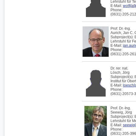
Lehrstuhl für 
E-Mail:
wolfj[at
Phone:
(0631) 205-21
Prof. Dr.-Ing.
Aurich
,
Jan C.
Subproject(s):
Lehrstuhl für F
E-Mail:
jan.aur
Phone:
(0631) 205-26
Dr. rer. nat.
Lösch,
Jörg
Subproject(s):
Institut für Obe
E-Mail:
loesch[a
Phone:
(0631) 20573-
Prof. Dr.-Ing.
Seewig,
Jörg
Subproject(s):
Lehrstuhl für 
E-Mail:
seewig[
Phone:
(0631) 205-39