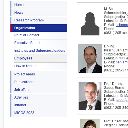
Home
M. Sc.
News
Schmeckebier,
Subproject(s):
Research Program
Lehrstuhl für B
E-Mail:
schmeck
Organization
Phone:
(0631) 205-xxx
Point of Contact
Executive Board
Dr.-Ing.
Kirsch,
Benjam
Institutes and Subproject leaders
Subproject(s):
Employees
Lehrstuhl für F
E-Mail:
benjami
How to find us
Phone:
(0631) 205-37
Project Areas
Publications
Prof. Dr.-Ing.
Sauer,
Bernd
Job offers
Subproject(s):
Lehrstuhl für 
Activities
E-Mail:
sauer[at
Phone:
Intranet
(0631) 205-34
MICOS 2023
Prof. Dr. rer. nat
Ziegler,
Christi