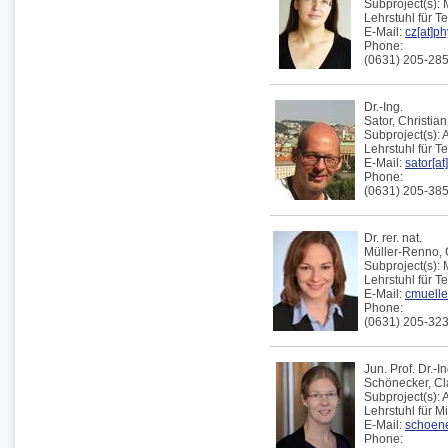
Subproject(s):
Lehrstuhl für T
E-Mail:
cz[at]ph
Phone:
(0631) 205-28
Dr.-Ing.
Sator,
Christian
Subproject(s):
Lehrstuhl für 
E-Mail:
sator[at
Phone:
(0631) 205-38
Dr. rer. nat.
Müller-Renno,
Subproject(s):
Lehrstuhl für T
E-Mail:
cmueller
Phone:
(0631) 205-32
Jun. Prof. Dr.-In
Schönecker,
Cl
Subproject(s):
Lehrstuhl für 
E-Mail:
schoene
Phone: