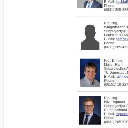
E-Mail:
koch[at]
Phone:
(0631) 205-38
Dipl.-Ing.
Wingertszahn,
Subproject(s):
Lehrstuhl für 
E-Mail:
patrick.
Phone:
(0631) 205-47
Prof. Dr.-Ing.
Müller,
Ralf
Subproject(s):
TU Darmstadt,
E-Mail:
ralf.mu
Phone:
(06151) 16-22
Dipl.-Ing.
Bilz,
Raphael
Subproject(s):
Computational 
E-Mail:
raphael.
Phone:
(0631) 205-51