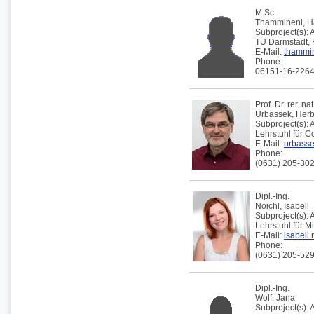
M.Sc.
Thammineni,
H
Subproject(s):
TU Darmstadt,
E-Mail:
thammin[
Phone:
06151-16-226
Prof. Dr. rer. nat
Urbassek
,
Herb
Subproject(s):
Lehrstuhl für 
E-Mail:
urbassek
Phone:
(0631) 205-30
Dipl.-Ing.
Noichl,
Isabell
Subproject(s):
Lehrstuhl für 
E-Mail:
isabell.
Phone:
(0631) 205-52
Dipl.-Ing.
Wolf,
Jana
Subproject(s):