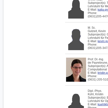
Subproject(s):
Lehrstuhl für 
E-Mail:
katja.gr
Phone:
(0631)205-447
M. Sc.
Gutzeit,
Kevin
Subproject(s):
Lehrstuhl für F
E-Mail:
kevin.gu
Phone:
(0631)205-347
Prof. Dr.-Ing.
de Payrebrune
Subproject(s):
Computational 
E-Mail:
kristin.
Phone:
(0631) 205-51
Dipl.-Phys.
Kühl,
Kristin
Subproject(s):
Lehrstuhl für 
E-Mail:
kuehlk[a
Phone: