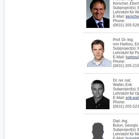
Kerscher,
Eber
Subproject(s):
Lehrstuhl für W
E-Mail:
kerscher
Phone:
(0631) 205-52
Prof. Dr.-Ing.
von Harbou,
Er
Subproject(s):
Lehrstuhl für F
E-Mail:
harbou[
Phone:
(0631) 205-21
Dr. rer. nat.
Waller,
Erik
Subproject(s):
Lehrstuhl für 
E-Mail:
erik.wal
Phone:
(0631) 205-52
Dipl.-Ing.
Bulun,
Georgis
Subproject(s):
Lehrstuhl für 
E-Mail:
bulun[at