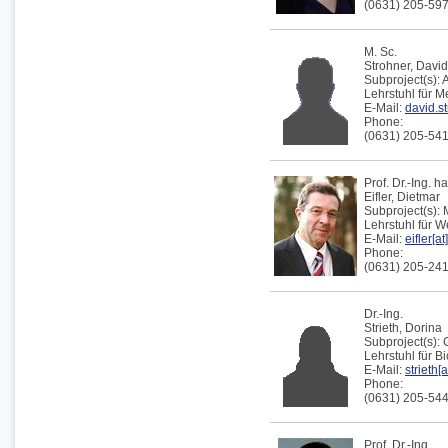
(0631) 205-59
M. Sc.
Strohner,
David
Subproject(s):
Lehrstuhl für 
E-Mail:
david.st
Phone:
(0631) 205-54
Prof. Dr.-Ing. h
Eifler,
Dietmar
Subproject(s):
Lehrstuhl für 
E-Mail:
eifler[a
Phone:
(0631) 205-24
Dr.-Ing.
Strieth,
Dorina
Subproject(s):
Lehrstuhl für B
E-Mail:
strieth[
Phone:
(0631) 205-54
Prof. Dr.-Ing.