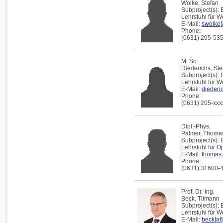
Wolke,
Stefan
Subproject(s):
Lehrstuhl für 
E-Mail:
swolke[a
Phone:
(0631) 205-53
M. Sc.
Diederichs,
Ste
Subproject(s):
Lehrstuhl für W
E-Mail:
diederic
Phone:
(0631) 205-xxx
Dipl.-Phys.
Palmer,
Thoma
Subproject(s):
Lehrstuhl für 
E-Mail:
thomas.
Phone:
(0631) 31600-
Prof. Dr.-Ing.
Beck,
Tilmann
Subproject(s):
Lehrstuhl für 
E-Mail:
beck[at]