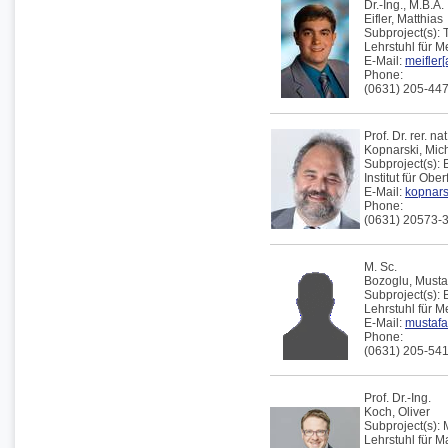
Dr.-Ing., M.B.A.
Eifler,
Matthias
Subproject(s):
Lehrstuhl für 
E-Mail:
meifler[
Phone:
(0631) 205-44
Prof. Dr. rer. nat
Kopnarski,
Mic
Subproject(s):
Institut für Obe
E-Mail:
kopnarsk
Phone:
(0631) 20573-
M. Sc.
Bozoglu,
Musta
Subproject(s):
Lehrstuhl für 
E-Mail:
mustafa
Phone:
(0631) 205-54
Prof. Dr.-Ing.
Koch,
Oliver
Subproject(s):
Lehrstuhl für 