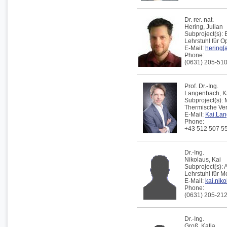
Dr. rer. nat.
Hering,
Julian
Subproject(s):
Lehrstuhl für 
E-Mail:
hering[a
Phone:
(0631) 205-51
Prof. Dr.-Ing.
Langenbach,
K
Subproject(s):
Thermische Verf
E-Mail:
Kai.Lan
Phone:
+43 512 507 5
Dr.-Ing.
Nikolaus,
Kai
Subproject(s):
Lehrstuhl für 
E-Mail:
kai.niko
Phone:
(0631) 205-21
Dr.-Ing.
Groß,
Katja