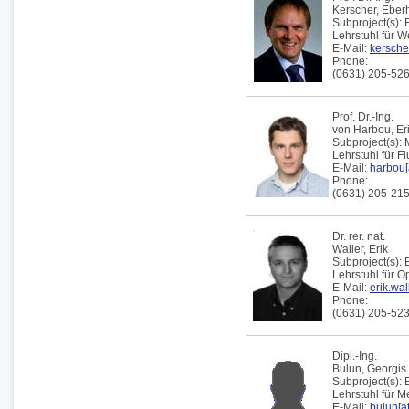
Kerscher,
Eber
Subproject(s):
Lehrstuhl für W
E-Mail:
kerscher
Phone:
(0631) 205-52
Prof. Dr.-Ing.
von Harbou,
Er
Subproject(s):
Lehrstuhl für F
E-Mail:
harbou[
Phone:
(0631) 205-21
Dr. rer. nat.
Waller,
Erik
Subproject(s):
Lehrstuhl für 
E-Mail:
erik.wal
Phone:
(0631) 205-52
Dipl.-Ing.
Bulun,
Georgis
Subproject(s):
Lehrstuhl für 
E-Mail:
bulun[at