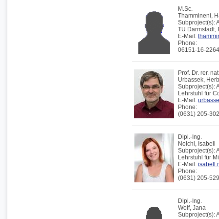
M.Sc.
Thammineni,
H
Subproject(s):
TU Darmstadt,
E-Mail:
thammin[
Phone:
06151-16-226
Prof. Dr. rer. nat
Urbassek
,
Herb
Subproject(s):
Lehrstuhl für 
E-Mail:
urbassek
Phone:
(0631) 205-30
Dipl.-Ing.
Noichl,
Isabell
Subproject(s):
Lehrstuhl für 
E-Mail:
isabell.
Phone:
(0631) 205-52
Dipl.-Ing.
Wolf,
Jana
Subproject(s):