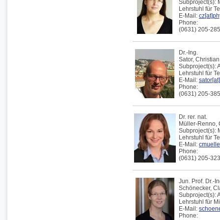
Subproject(s):
Lehrstuhl für T
E-Mail:
cz[at]ph
Phone:
(0631) 205-28
Dr.-Ing.
Sator,
Christian
Subproject(s):
Lehrstuhl für 
E-Mail:
sator[at
Phone:
(0631) 205-38
Dr. rer. nat.
Müller-Renno,
Subproject(s):
Lehrstuhl für T
E-Mail:
cmueller
Phone:
(0631) 205-32
Jun. Prof. Dr.-In
Schönecker,
Cl
Subproject(s):
Lehrstuhl für 
E-Mail:
schoene
Phone: