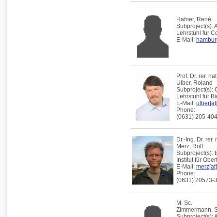
Hafner,
Renè
Subproject(s):
Lehrstuhl für 
E-Mail:
hamburg
Prof. Dr. rer. nat
Ulber,
Roland
Subproject(s):
Lehrstuhl für B
E-Mail:
ulber[at
Phone:
(0631) 205-40
Dr.-Ing. Dr. rer. 
Merz,
Rolf
Subproject(s):
Institut für Obe
E-Mail:
merz[at]
Phone:
(0631) 20573-
M. Sc.
Zimmermann,
Subproject(s):