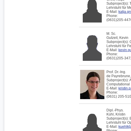
Subproject(s):
Lehrstuhl für 
E-Mail:
katja.gr
Phone:
(0631)205-447
M. Sc.
Gutzeit,
Kevin
Subproject(s):
Lehrstuhl für F
E-Mail:
kevin.gu
Phone:
(0631)205-347
Prof. Dr.-Ing.
de Payrebrune
Subproject(s):
Computational 
E-Mail:
kristin.
Phone:
(0631) 205-51
Dipl.-Phys.
Kühl,
Kristin
Subproject(s):
Lehrstuhl für 
E-Mail:
kuehlk[a
Phone: