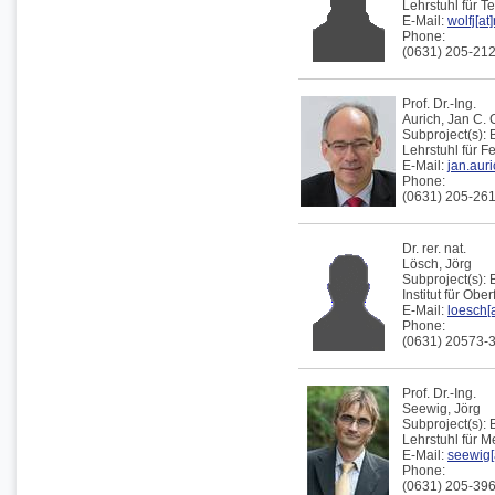
Lehrstuhl für 
E-Mail:
wolfj[at
Phone:
(0631) 205-21
Prof. Dr.-Ing.
Aurich
,
Jan C.
Subproject(s):
Lehrstuhl für F
E-Mail:
jan.aur
Phone:
(0631) 205-26
Dr. rer. nat.
Lösch,
Jörg
Subproject(s):
Institut für Obe
E-Mail:
loesch[a
Phone:
(0631) 20573-
Prof. Dr.-Ing.
Seewig,
Jörg
Subproject(s):
Lehrstuhl für 
E-Mail:
seewig[
Phone:
(0631) 205-39