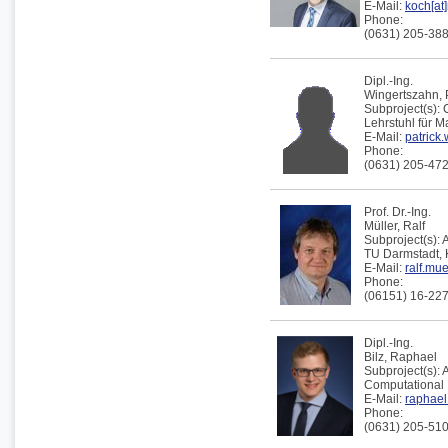
E-Mail:
koch[at]
Phone:
(0631) 205-38
Dipl.-Ing.
Wingertszahn,
Subproject(s):
Lehrstuhl für 
E-Mail:
patrick.
Phone:
(0631) 205-47
Prof. Dr.-Ing.
Müller,
Ralf
Subproject(s):
TU Darmstadt,
E-Mail:
ralf.mu
Phone:
(06151) 16-22
Dipl.-Ing.
Bilz,
Raphael
Subproject(s):
Computational 
E-Mail:
raphael.
Phone:
(0631) 205-51