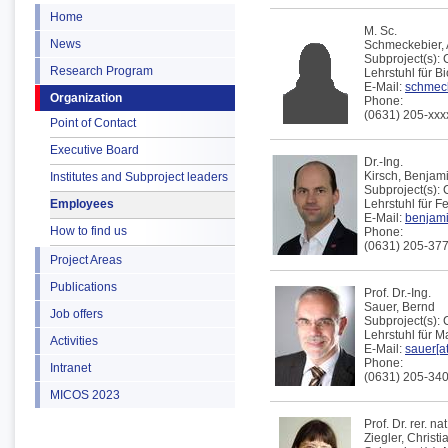
Home
M. Sc.
News
Schmeckebier,
Subproject(s):
Research Program
Lehrstuhl für B
E-Mail:
schmeck
Organization
Phone:
(0631) 205-xxx
Point of Contact
Executive Board
Dr.-Ing.
Kirsch,
Benjam
Institutes and Subproject leaders
Subproject(s):
Employees
Lehrstuhl für F
E-Mail:
benjami
How to find us
Phone:
(0631) 205-37
Project Areas
Publications
Prof. Dr.-Ing.
Sauer,
Bernd
Job offers
Subproject(s):
Lehrstuhl für 
Activities
E-Mail:
sauer[at
Phone:
Intranet
(0631) 205-34
MICOS 2023
Prof. Dr. rer. nat
Ziegler,
Christi