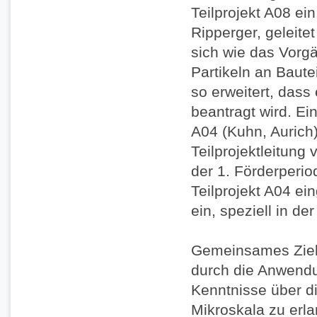
Teilprojekt A08 ei
Ripperger, geleite
sich wie das Vorgä
Partikeln an Baute
so erweitert, dass 
beantragt wird. Ein
A04 (Kuhn, Aurich)
Teilprojektleitung 
der 1. Förderperio
Teilprojekt A04 e
ein, speziell in d
Gemeinsames Ziel 
durch die Anwendu
Kenntnisse über d
Mikroskala zu erla