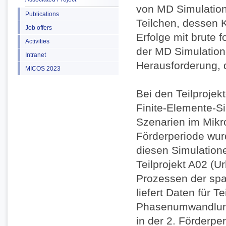
von MD Simulatione
Publications
Teilchen, dessen K
Job offers
Erfolge mit brute 
Activities
der MD Simulation
Intranet
Herausforderung, d
MICOS 2023
Bei den Teilprojek
Finite-Elemente-S
Szenarien im Mikro
Förderperiode wur
diesen Simulatione
Teilprojekt A02 (U
Prozessen der spa
liefert Daten für T
Phasenumwandlung.
in der 2. Förderpe