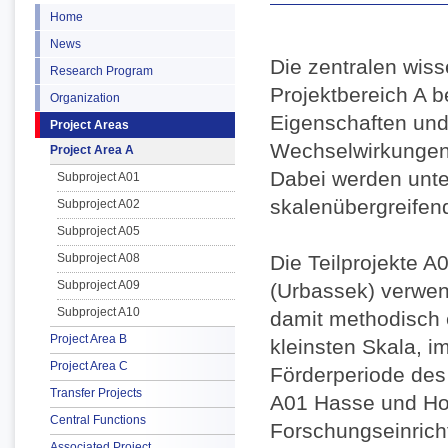
Home
News
Die zentralen wiss
Research Program
Projektbereich A b
Organization
Eigenschaften und
Project Areas
Wechselwirkungen 
Project Area A
Dabei werden unte
Subproject A01
skalenübergreife
Subproject A02
Subproject A05
Subproject A08
Die Teilprojekte A
Subproject A09
(Urbassek) verwen
Subproject A10
damit methodisch e
Project Area B
kleinsten Skala, i
Project Area C
Förderperiode des 
Transfer Projects
A01 Hasse und Hor
Central Functions
Forschungseinrich
Associated Project