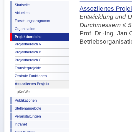
Startseite
Assoziiertes Proj
Aktuelles
Entwicklung und U
Forschungsprogramm
Durchmessern ≤ 
Organisation
Prof. Dr.-Ing. Jan 
Projektbereiche
Betriebsorganisat
Projektbereich A
Projektbereich B
Projektbereich C
Transferprojekte
Zentrale Funktionen
Assoziiertes Projekt
µKerWe
Publikationen
Stellenangebote
Veranstaltungen
Intranet