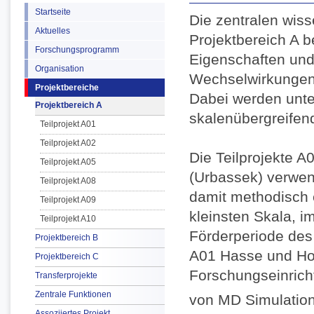
Startseite
Die zentralen wiss
Aktuelles
Projektbereich A b
Forschungsprogramm
Eigenschaften und
Organisation
Wechselwirkungen 
Projektbereiche
Dabei werden unte
Projektbereich A
skalenübergreife
Teilprojekt A01
Teilprojekt A02
Die Teilprojekte A
Teilprojekt A05
(Urbassek) verwen
Teilprojekt A08
damit methodisch e
Teilprojekt A09
kleinsten Skala, i
Teilprojekt A10
Förderperiode des 
Projektbereich B
A01 Hasse und Hor
Projektbereich C
Forschungseinrich
Transferprojekte
Zentrale Funktionen
von MD Simulatione
Assoziiertes Projekt