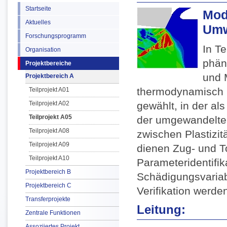
Startseite
Mod
Aktuelles
Umw
Forschungsprogramm
In T
Organisation
phän
Projektbereiche
und 
Projektbereich A
thermodynamisch k
Teilprojekt A01
Teilprojekt A02
gewählt, in der als
Teilprojekt A05
der umgewandelte 
Teilprojekt A08
zwischen Plastizit
Teilprojekt A09
dienen Zug- und T
Teilprojekt A10
Parameteridentifik
Projektbereich B
Schädigungsvariab
Projektbereich C
Verifikation werd
Transferprojekte
Leitung:
Zentrale Funktionen
Assoziiertes Projekt