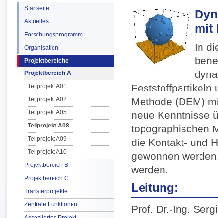
Startseite
Dyn
Aktuelles
mit 
Forschungsprogramm
In d
Organisation
benet
Projektbereiche
dyna
Projektbereich A
Feststoffpartikeln
Teilprojekt A01
Teilprojekt A02
Methode (DEM) mi
Teilprojekt A05
neue Kenntnisse 
Teilprojekt A08
topographischen M
Teilprojekt A09
die Kontakt- und 
Teilprojekt A10
gewonnen werden. 
Projektbereich B
werden.
Projektbereich C
Leitung:
Transferprojekte
Zentrale Funktionen
Prof. Dr.-Ing. Ser
Assoziiertes Projekt