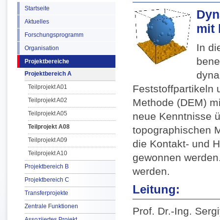
Startseite
Dyn
Aktuelles
mit 
Forschungsprogramm
In d
Organisation
benet
Projektbereiche
dyna
Projektbereich A
Feststoffpartikeln
Teilprojekt A01
Teilprojekt A02
Methode (DEM) mi
Teilprojekt A05
neue Kenntnisse 
Teilprojekt A08
topographischen M
Teilprojekt A09
die Kontakt- und 
Teilprojekt A10
gewonnen werden. 
Projektbereich B
werden.
Projektbereich C
Leitung:
Transferprojekte
Zentrale Funktionen
Prof. Dr.-Ing. Ser
Assoziiertes Projekt