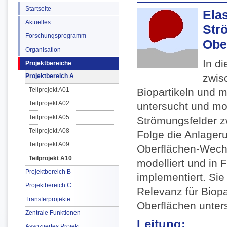
Startseite
Ela
Aktuelles
Str
Forschungsprogramm
Obe
Organisation
In d
Projektbereiche
zwis
Projektbereich A
Teilprojekt A01
Biopartikeln und m
Teilprojekt A02
untersucht und mod
Teilprojekt A05
Strömungsfelder z
Teilprojekt A08
Folge die Anlageru
Teilprojekt A09
Oberflächen-Wechs
Teilprojekt A10
modelliert und in
Projektbereich B
implementiert. Si
Projektbereich C
Relevanz für Biopa
Transferprojekte
Oberflächen unter
Zentrale Funktionen
Leitung:
Assoziiertes Projekt