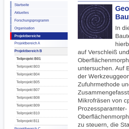
Startseite
Geo
Aktuelles
Bau
Forschungsprogramm
In di
Organisation
Baute
Projektbereiche
hier
Projektbereich A
auf Verschleiß und
Projektbereich B
Teilprojekt B01
Oberflächenmorph
Teilprojekt B03
untersuchen. Auf 
Teilprojekt B04
der Werkzeuggeom
Teilprojekt B05
Zufuhrmethode u
Teilprojekt B07
Zusammengefasst w
Teilprojekt B08
Mikrofräsen von c
Teilprojekt B09
Prozessparamter- 
Teilprojekt B10
Oberflächenmorphol
Teilprojekt B11
zu steuern, die St
Projektbereich C