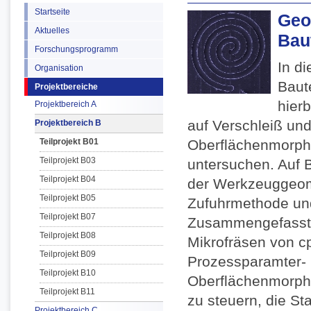
Startseite
Geo
Aktuelles
Bau
Forschungsprogramm
In di
Organisation
Baute
Projektbereiche
hier
Projektbereich A
auf Verschleiß und
Projektbereich B
Teilprojekt B01
Oberflächenmorph
Teilprojekt B03
untersuchen. Auf 
Teilprojekt B04
der Werkzeuggeom
Teilprojekt B05
Zufuhrmethode u
Teilprojekt B07
Zusammengefasst w
Teilprojekt B08
Mikrofräsen von c
Teilprojekt B09
Prozessparamter- 
Teilprojekt B10
Oberflächenmorphol
Teilprojekt B11
zu steuern, die St
Projektbereich C