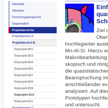
Startseite
Ein
Aktuelles
qua
Forschungsprogramm
Sch
Organisation
Ziel 
Projektbereiche
Ober
Projektbereich A
Projektbereich B
hochlegierter aus
Teilprojekt B01
Mn-Al-Si. Hierzu 
Teilprojekt B03
Makrobearbeitung 
Teilprojekt B04
skopisch und röntg
Teilprojekt B05
die quasistatische
Teilprojekt B07
Beanspruchung im
Teilprojekt B08
anschließender ex
Teilprojekt B09
analysiert. Auf di
Teilprojekt B10
Prototypen hochfes
Teilprojekt B11
und untersucht.
Projektbereich C